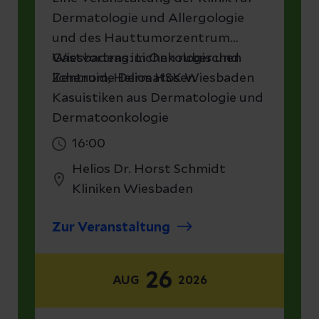
Dermatologie und Allergologie
und des Hauttumorzentrum
Wiesbadens im Onkologischen
Gastvortrag: Lichen ruber und
Zentrum, Helios HSK Wiesbaden
lichenoide Dermatosen
Kasuistiken aus Dermatologie und
Dermatoonkologie
16:00
Helios Dr. Horst Schmidt
Kliniken Wiesbaden
Zur Veranstaltung
26
AUG
2026