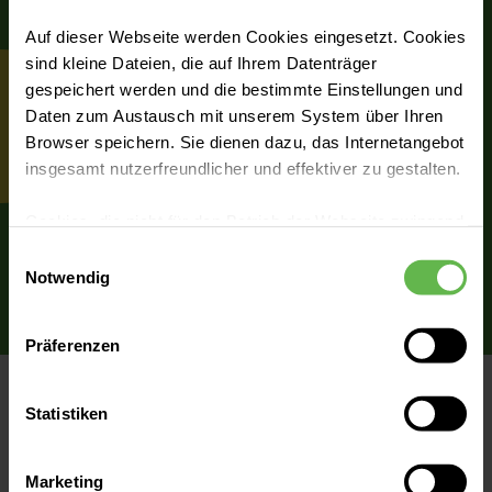
Auf dieser Webseite werden Cookies eingesetzt. Cookies
sind kleine Dateien, die auf Ihrem Datenträger
gespeichert werden und die bestimmte Einstellungen und
Daten zum Austausch mit unserem System über Ihren
Browser speichern. Sie dienen dazu, das Internetangebot
insgesamt nutzerfreundlicher und effektiver zu gestalten.
Cookies, die nicht für den Betrieb der Webseite zwingend
notwendig sind, dürfen nur mit Ihrer Einwilligung
Einwilligungsauswahl
eingesetzt werden.
Notwendig
Es steht Ihnen frei, unsere Seite mit nur den notwendigen
Präferenzen
Cookies zu benutzen, eine individuelle Auswahl
hinsichtlich der nicht notwendigen Cookies zu treffen
Neuigkeiten
oder durch Auswahl von „Alle Cookies akzeptieren“ in die
Statistiken
Verwendung aller Cookies einzuwilligen. Ihre
Auswahlentscheidung können Sie jederzeit ändern oder
Marketing
widerrufen.