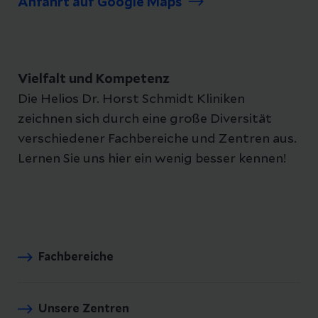
Anfahrt auf Google Maps
mit dem erfahrenstem Operateur und
eingespieltem Operationsteam am
nächsten Werktag durchzuführen.
Vielfalt und Kompetenz
Die Helios Dr. Horst Schmidt Kliniken
zeichnen sich durch eine große Diversität
verschiedener Fachbereiche und Zentren aus.
Lernen Sie uns hier ein wenig besser kennen!
Fachbereiche
Unsere Zentren