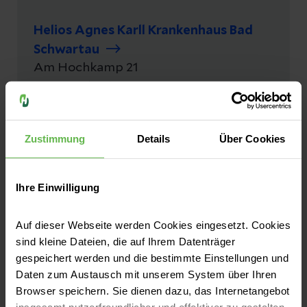
Helios Agnes Karll Krankenhaus Bad
Schwartau
Am Hochkamp
21
23611
Bad Schwartau
Zustimmung
Details
Über Cookies
Beispielklinik
Musterstr.
3
12345
Berlin
Ihre Einwilligung
Auf dieser Webseite werden Cookies eingesetzt. Cookies
Helios Klinikum Berlin-Buch
sind kleine Dateien, die auf Ihrem Datenträger
Schwanebecker Chaussee
50
gespeichert werden und die bestimmte Einstellungen und
13125
Berlin
Daten zum Austausch mit unserem System über Ihren
Browser speichern. Sie dienen dazu, das Internetangebot