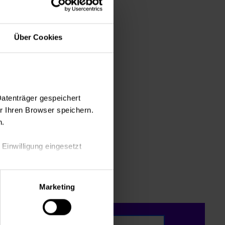
Über Cookies
Datenträger gespeichert
 Ihren Browser speichern.
n.
 Einwilligung eingesetzt
lle Auswahl hinsichtlich der
Marketing
die Verwendung aller Cookies