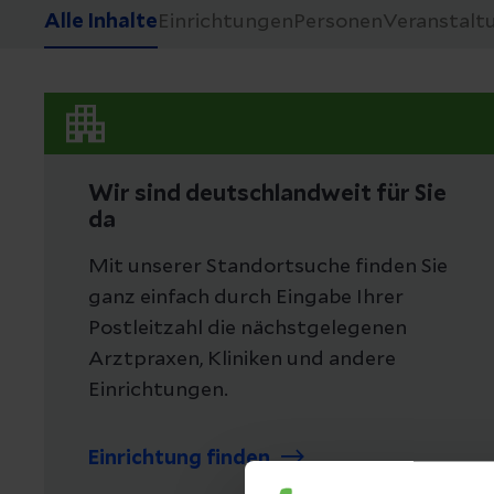
Alle Inhalte
Einrichtungen
Personen
Veranstalt
Wir sind deutschlandweit für Sie
da
Mit unserer Standortsuche finden Sie
ganz einfach durch Eingabe Ihrer
Postleitzahl die nächstgelegenen
Arztpraxen, Kliniken und andere
Einrichtungen.
Einrichtung finden