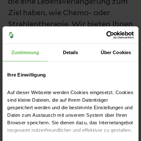
die eine Lebensverlängerung zum
Ziel haben, wie Chemo- oder
Strahlentherapie. Wir bieten Ihnen
daher ein vielfältiges
Behandlungsspektrum. Alle
Zustimmung
Details
Über Cookies
Behandlungsangebote der
Palliativmedizin, die zum
Ihre Einwilligung
Fachbereich Innere Medizin III an
den Helios HSK gehört, orientieren
Auf dieser Webseite werden Cookies eingesetzt. Cookies
sind kleine Dateien, die auf Ihrem Datenträger
sich an den individuellen
gespeichert werden und die bestimmte Einstellungen und
Bedürfnissen und Wünschen der
Daten zum Austausch mit unserem System über Ihren
Browser speichern. Sie dienen dazu, das Internetangebot
Patienten und Angehörigen.
insgesamt nutzerfreundlicher und effektiver zu gestalten.