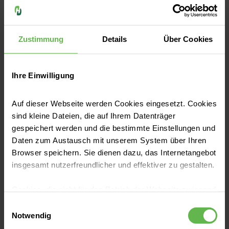
Vorsorge im Premium-Format
Zustimmung
Details
Über Cookies
Ob als Incentive für Ihre
Mitarbeiter oder als individuelle
Ihre Einwilligung
Vorsorge für Ihre Gesundheit:
Auf dieser Webseite werden Cookies eingesetzt. Cookies
Unser Premium CheckUp
sind kleine Dateien, die auf Ihrem Datenträger
überzeugt durch kurze
gespeichert werden und die bestimmte Einstellungen und
Daten zum Austausch mit unserem System über Ihren
Wartezeiten, umfassende
Browser speichern. Sie dienen dazu, das Internetangebot
Diagnosestellungen und
insgesamt nutzerfreundlicher und effektiver zu gestalten.
Laborerhebungen und
Cookies, die nicht für den Betrieb der Webseite zwingend
ausführliche Beratungsgespräche
notwendig sind, dürfen nur mit Ihrer Einwilligung
Einwilligungsauswahl
eingesetzt werden.
Notwendig
zu Lebensstil und Ernährung.