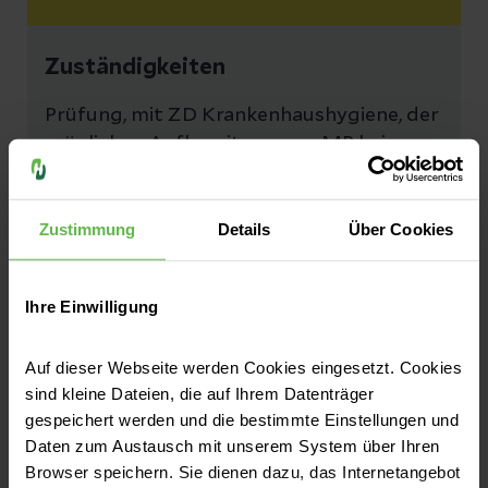
Zuständigkeiten
Prüfung, mit ZD Krankenhaushygiene, der
möglichen Aufbereitung von MP bei
Unklarheiten bzw. vor Anschaffung
Zustimmung
Details
Über Cookies
Ihre Einwilligung
Auf dieser Webseite werden Cookies eingesetzt. Cookies
Ansprechpartner Labormedizin
sind kleine Dateien, die auf Ihrem Datenträger
gespeichert werden und die bestimmte Einstellungen und
Daten zum Austausch mit unserem System über Ihren
Browser speichern. Sie dienen dazu, das Internetangebot
Matthias Hehl