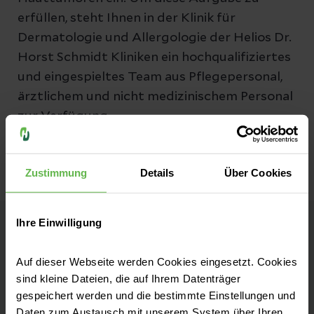
erfüllen, steht Ihnen in der Klinik für
Dermatologie und Allergologie der Helios Dr.
Horst Schmidt Kliniken ein hochqualifiziertes
und eingespieltes Team aus Pflegepersonal,
ärztlichem und nicht medizinischem Personal
zur Verfügung.
Zustimmung
Details
Über Cookies
Ihre Einwilligung
Helios Dr. Horst Schmidt Kliniken
Auf dieser Webseite werden Cookies eingesetzt. Cookies
Wiesbaden
sind kleine Dateien, die auf Ihrem Datenträger
gespeichert werden und die bestimmte Einstellungen und
Kontakt
Daten zum Austausch mit unserem System über Ihren