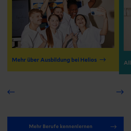
Mehr über Ausbildung bei Helios
Al
Mehr Berufe kennenlernen