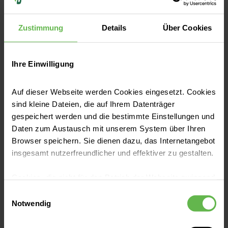
~ 10,1 Jahre
Zustimmung
Details
Über Cookies
sind Beschäftigte durchschnittlich bei
Helios.
Ihre Einwilligung
Auf dieser Webseite werden Cookies eingesetzt. Cookies
sind kleine Dateien, die auf Ihrem Datenträger
Vorteile bei Helios
gespeichert werden und die bestimmte Einstellungen und
Daten zum Austausch mit unserem System über Ihren
Browser speichern. Sie dienen dazu, das Internetangebot
insgesamt nutzerfreundlicher und effektiver zu gestalten.
Cookies, die nicht für den Betrieb der Webseite zwingend
Familie & Beruf
notwendig sind, dürfen nur mit Ihrer Einwilligung
Einwilligungsauswahl
Die Familie ist bei uns genauso wichtig wie
eingesetzt werden.
Notwendig
der Beruf. Entdecke deine individuellen
Es steht Ihnen frei, unsere Seite mit nur den notwendigen
Möglichkeiten um alles unter einen Hut