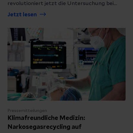
revolutioniert jetzt die Untersuchung bei
Verdacht auf Lungenkrebs und ermöglicht
Jetzt lesen
Ärztinnen und Ärzten eine hochpräzise
Diagnose – ein Durchbruch in der
Früherkennung einer der tödlichsten
Krebserkrankungen. Die hochspezialisierten
und DKG-zertifizierten Helios
Lungenkrebszentren in Berlin und Wiesbaden
setzen nun auf das innovative
roboterassistierte Bronchoskopie-System
Ion.
Pressemitteilungen
Klimafreundliche Medizin:
Narkosegasrecycling auf