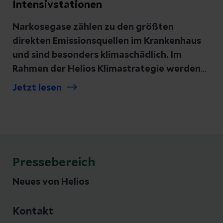
Intensivstationen
Narkosegase zählen zu den größten
direkten Emissionsquellen im Krankenhaus
und sind besonders klimaschädlich. Im
Rahmen der Helios Klimastrategie werden
deshalb bis Ende September 2025 alle
Jetzt lesen
Intensivstationen der Helios Kliniken mit
Narkosegasrecycling-Systemen
ausgestattet. Damit wird Helios rund 20
Prozent der Narkosegas-bedingten CO₂-
Emissionen einsparen. Als Teil des
Pressebereich
Gesundheitskonzerns Fresenius trägt Helios
damit dem Thema Treibhausgasreduktion
Neues von Helios
Rechnung, auf das auch das neue
Nachhaltigkeitskonzept von Fresenius
Kontakt
abzielt.