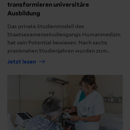
transformieren universitäre
Ausbildung
Das private Studienmodell des
Staatsexamensstudiengangs Humanmedizin
hat sein Potential bewiesen. Nach sechs
praxisnahen Studienjahren wurden zum
Jahresende 2025 die ersten 43
Jetzt lesen
Absolventinnen und Absolventen der MSH
Medical School Hamburg – University of
Applied Sciences and Medical University in
Kooperation mit den Helios Kliniken Schwerin
feierlich verabschiedet.