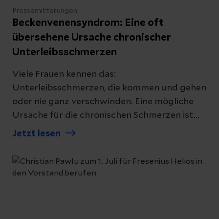
Pressemitteilungen
Beckenvenensyndrom: Eine oft
übersehene Ursache chronischer
Unterleibsschmerzen
Viele Frauen kennen das:
Unterleibsschmerzen, die kommen und gehen
oder nie ganz verschwinden. Eine mögliche
Ursache für die chronischen Schmerzen ist
das Beckenvenensyndrom, vor allem wenn
Jetzt lesen
andere Erkrankungen wie Endometriose
bereits ausgeschlossen wurden. Priv.-Doz. Dr.
Michael Moche, Chefarzt der Klinik für
Interventionelle Radiologie und Leiter des
Interdisziplinären Gefäßzentrums im Helios
Park-Klinikum Leipzig erklärt, wer besonders