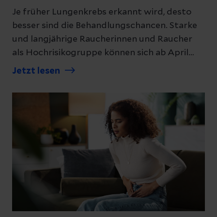
nach ERACS behandelten Patient:innen eine
Je früher Lungenkrebs erkannt wird, desto
Verlegung auf die Intensivstation vermeidet.
besser sind die Behandlungschancen. Starke
und langjährige Raucherinnen und Raucher
als Hochrisikogruppe können sich ab April
2026 in einem Screening untersuchen lassen.
Jetzt lesen
Die hochspezialisierten Helios Zentren für
Lungenkrebs setzen auf moderne Verfahren
zur Abklärung und Therapie.