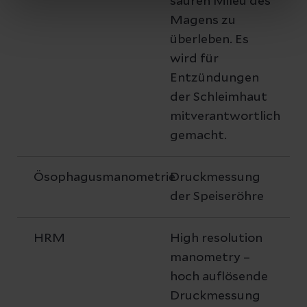
sauren Mileu des
Magens zu
überleben. Es
wird für
Entzündungen
der Schleimhaut
mitverantwortlich
gemacht.
Ösophagusmanometrie
Druckmessung
der Speiseröhre
HRM
High resolution
manometry –
hoch auflösende
Druckmessung