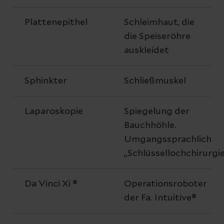
Plattenepithel
Schleimhaut, die
die Speiseröhre
auskleidet
Sphinkter
Schließmuskel
Laparoskopie
Spiegelung der
Bauchhöhle.
Umgangssprachlich
„Schlüssellochchirurgie
Da Vinci Xi ®
Operationsroboter
der Fa. Intuitive®