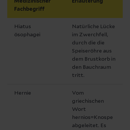
Medizinischer
Erläuterung
Praxis Dr. Bernd Georg Trümper,
Logopädie
Fachbegriff
Facharzt für Pulmonologie, Erfurt
Praxis Dr. Annegret Wurschi, Dr. Lutz
Hiatus
Natürliche Lücke
Eger, Dr. Stefan Reinsch, Fachärzte für
ösophagei
im Zwerchfell,
Hals-, Nasen-, Ohrenheilkunde, Erfurt
durch die die
Speiseröhre aus
Praxis Sandro Günther, Facharzt für
dem Brustkorb in
Allgemeinmedizin, Gebesee
den Bauchraum
Praxis Mathias Ragnitz, Facharzt für
tritt.
Allgemeinmedizin, Sömmerda
Hernie
Vom
Praxis Dr. Carola Finke, Fachärztin für
griechischen
Chirurgie, Gotha
Wort
hernios=Knospe
abgeleitet. Es