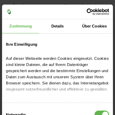
Fundus
Oberes Drittel
des Magens. Er
dient dem
Zustimmung
Details
Über Cookies
Speicher von
Luft.
Ihre Einwilligung
Kardia
Einmündungsstelle
der Speiseröhre
Auf dieser Webseite werden Cookies eingesetzt. Cookies
sind kleine Dateien, die auf Ihrem Datenträger
in den Magen.
gespeichert werden und die bestimmte Einstellungen und
Daten zum Austausch mit unserem System über Ihren
Korpus
Mittleres Drittel
Browser speichern. Sie dienen dazu, das Internetangebot
des Magens.
insgesamt nutzerfreundlicher und effektiver zu gestalten.
Cookies, die nicht für den Betrieb der Webseite zwingend
Antrum
Unteres Drittel
notwendig sind, dürfen nur mit Ihrer Einwilligung
Einwilligungsauswahl
des Magens.
eingesetzt werden.
Notwendig