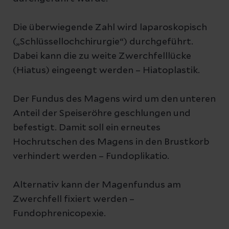
notwendig, da das Ergebnis durch die
Medikamente verfälscht wird.
Die überwiegende Zahl wird laparoskopisch
(„Schlüssellochchirurgie“) durchgeführt.
Dabei kann die zu weite Zwerchfelllücke
(Hiatus) eingeengt werden – Hiatoplastik.
Der Fundus des Magens wird um den unteren
Anteil der Speiseröhre geschlungen und
befestigt. Damit soll ein erneutes
Hochrutschen des Magens in den Brustkorb
verhindert werden – Fundoplikatio.
Alternativ kann der Magenfundus am
Zwerchfell fixiert werden –
Fundophrenicopexie.