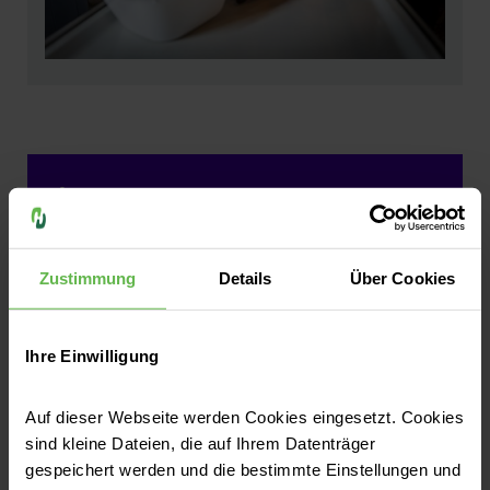
Machen Sie mit und holen Sie sich die
Zustimmung
Details
Über Cookies
App, kostenlos.
Sie wollen das neue Mehrwegsystem
Ihre Einwilligung
nutzen? Dann jetzt die App
von
relevo.de
herunterladen &
registrieren
! Das System ist super einfach
Auf dieser Webseite werden Cookies eingesetzt. Cookies
sind kleine Dateien, die auf Ihrem Datenträger
und
pfandfrei
!
gespeichert werden und die bestimmte Einstellungen und