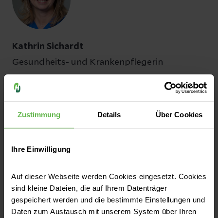
Kathrin Sichardt
Gesundheits- und Krankenpflegerin
Medizinphysikexperte
Zustimmung
Details
Über Cookies
Ihre Einwilligung
Auf dieser Webseite werden Cookies eingesetzt. Cookies
Tobias Kaffka
sind kleine Dateien, die auf Ihrem Datenträger
gespeichert werden und die bestimmte Einstellungen und
Medizinphysikexperte
Daten zum Austausch mit unserem System über Ihren