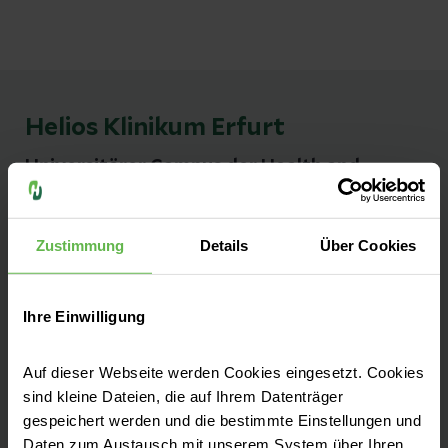
Helios Klinikum Erfurt
Universitärer Campus der Health and
Medical University Erfurt
Zustimmung
Details
Über Cookies
Kontakt
Nordhäuser Straße 74
Ihre Einwilligung
99089 Erfurt
Anfahrt auf Google Maps
Auf dieser Webseite werden Cookies eingesetzt. Cookies
sind kleine Dateien, die auf Ihrem Datenträger
Tel:
(0361) 781-0 (allgemeine Telefonzentrale)
gespeichert werden und die bestimmte Einstellungen und
Daten zum Austausch mit unserem System über Ihren