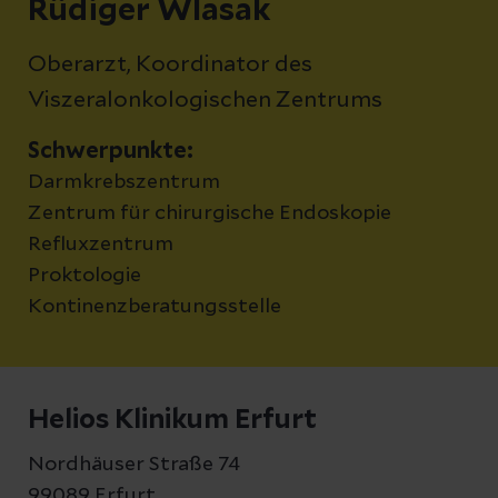
Rüdiger Wlasak
Oberarzt, Koordinator des
Viszeralonkologischen Zentrums
Schwerpunkte:
Darmkrebszentrum
Zentrum für chirurgische Endoskopie
Refluxzentrum
Proktologie
Kontinenzberatungsstelle
Helios Klinikum Erfurt
Nordhäuser Straße 74
99089 Erfurt