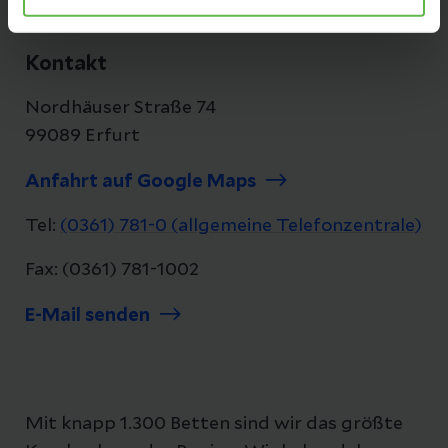
Medical University Erfurt
Kontakt
Nordhäuser Straße 74
99089 Erfurt
Anfahrt auf Google Maps
Tel:
(0361) 781-0 (allgemeine Telefonzentrale)
Fax: (0361) 781-1002
E-Mail senden
Mit knapp 1.300 Betten sind wir das größte