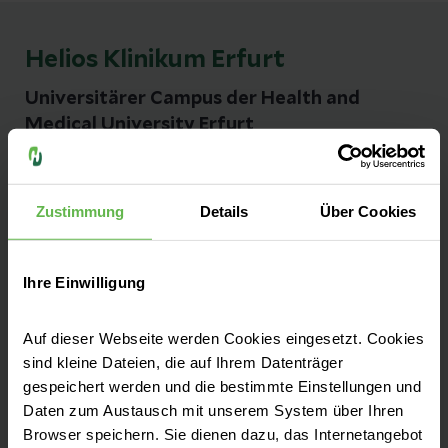
Helios Klinikum Erfurt
Universitärer Campus der Health and
Medical University Erfurt
Kontakt
Zustimmung
Details
Über Cookies
Nordhäuser Straße 74
99089 Erfurt
Ihre Einwilligung
Anfahrt auf Google Maps
Auf dieser Webseite werden Cookies eingesetzt. Cookies
Tel:
(0361) 781-0 (allgemeine Telefonzentrale)
sind kleine Dateien, die auf Ihrem Datenträger
gespeichert werden und die bestimmte Einstellungen und
Fax: (0361) 781-1002
Daten zum Austausch mit unserem System über Ihren
Browser speichern. Sie dienen dazu, das Internetangebot
E-Mail senden