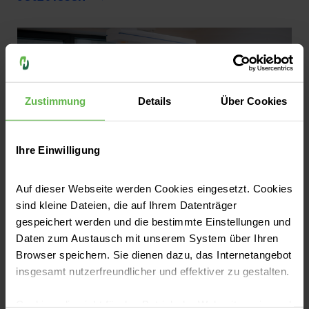
intensivmedizinischen Behandlung unter
Langzeitfolgen – kognitiv, körperlich und
psychisch. Gleichwohl fehlt bislang ein
standardisiertes Nachsorgeangebot.
Zustimmung
Details
Über Cookies
Ihre Einwilligung
Auf dieser Webseite werden Cookies eingesetzt. Cookies
sind kleine Dateien, die auf Ihrem Datenträger
Pressemitteilungen
gespeichert werden und die bestimmte Einstellungen und
Investitionen, die Qualität stärken:
Daten zum Austausch mit unserem System über Ihren
Browser speichern. Sie dienen dazu, das Internetangebot
Neue Zentrale Notaufnahme und
insgesamt nutzerfreundlicher und effektiver zu gestalten.
Intensivstation am Helios St.
Josefshospital in Betrieb genommen
Cookies, die nicht für den Betrieb der Webseite zwingend