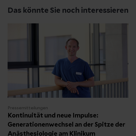
Datenschutzerklärung
zur Kenntnis genommen
Das könnte Sie noch interessieren
Abschicken
Abbrechen
Pressemitteilungen
Kontinuität und neue Impulse:
Generationenwechsel an der Spitze der
Anästhesiologie am Klinikum