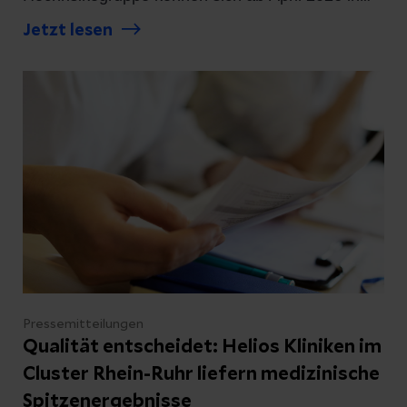
einem Screening untersuchen lassen. Die
Jetzt lesen
hochspezialisierten Helios Zentren für
Lungenkrebs setzen auf moderne Verfahren zur
Abklärung und Therapie.
Pressemitteilungen
Qualität entscheidet: Helios Kliniken im
Cluster Rhein-Ruhr liefern medizinische
Spitzenergebnisse