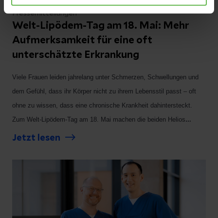
Pressemitteilungen
Welt-Lipödem-Tag am 18. Mai: Mehr
Aufmerksamkeit für eine oft
unterschätzte Erkrankung
Viele Frauen leiden jahrelang unter Schmerzen, Schwellungen und
dem Gefühl, dass ihr Körper nicht zu ihrem Lebensstil passt – oft
ohne zu wissen, dass eine chronische Krankheit dahintersteckt.
Zum Welt-Lipödem-Tag am 18. Mai machen die beiden Helios
Chefärzte, Prof. Knut Kröger (Angiologie) und Dr. Truong Quang Vu
Jetzt lesen
Phan (Plastische und Ästhetische Chirurgie) auf eine chronische
Erkrankung aufmerksam, von der überwiegend Frauen betroffen
sind: das Lipödem.