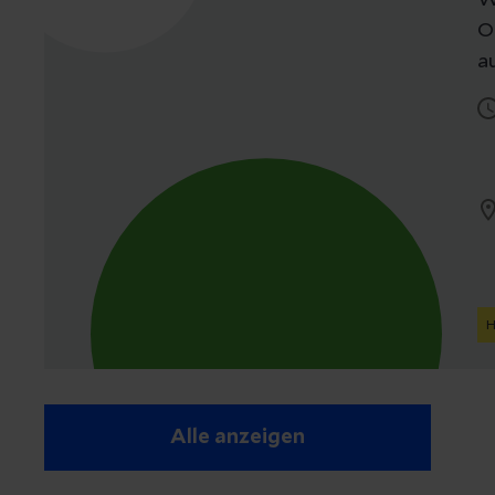
W
O
a
H
Alle anzeigen