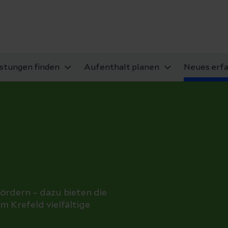
istungen finden
Aufenthalt planen
Neues erf
ördern – dazu bieten die
m Krefeld vielfältige