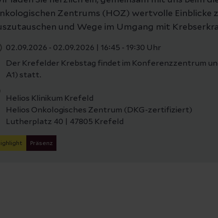
ir laden Sie herzlich ein, gemeinsam mit uns beim di
nkologischen Zentrums (HOZ) wertvolle Einblicke z
uszutauschen und Wege im Umgang mit Krebserkra
02.09.2026 - 02.09.2026
|
16:45 - 19:30 Uhr
Der Krefelder Krebstag findet im Konferenzzentrum und 
A1) statt.
Helios Klinikum Krefeld
Helios Onkologisches Zentrum (DKG-zertifiziert)
Lutherplatz 40 | 47805 Krefeld
ighlight
Präsenz