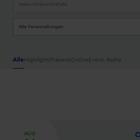
Alle
Highlight
Präsenz
Online
Event-Reihe
AUG
O