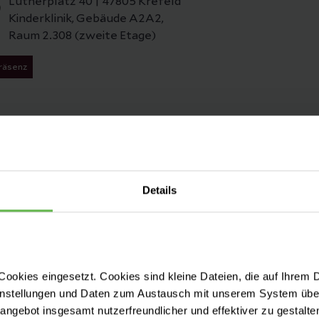
Lutherplatz 40 | 47805 Krefeld
Kinderklinik, Gebäude A2A2,
Raum 2.308 (zweite Etage)
räsenz
torchentreff-Informationsabend
27.07.2026 - 23.11.2026
|
19:00 - 20:30 Uhr
Hauptgebäude, Konferenzzentrum (Haus A, EG, gegenüber
Details
Lutherplatz 40
räsenz
ookies eingesetzt. Cookies sind kleine Dateien, die auf Ihrem 
instellungen und Daten zum Austausch mit unserem System über
tangebot insgesamt nutzerfreundlicher und effektiver zu gestalte