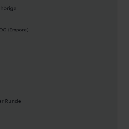
ehörige
1. OG (Empore)
er Runde