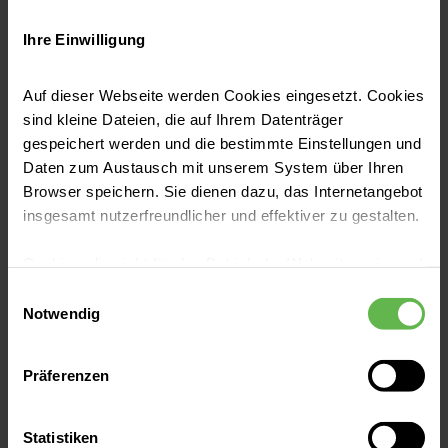
Behandlung in unserem Zentrum.
Ihre Einwilligung
Auf dieser Webseite werden Cookies eingesetzt. Cookies
Eierstockkrebs Netzwerk West
sind kleine Dateien, die auf Ihrem Datenträger
gespeichert werden und die bestimmte Einstellungen und
Daten zum Austausch mit unserem System über Ihren
Browser speichern. Sie dienen dazu, das Internetangebot
insgesamt nutzerfreundlicher und effektiver zu gestalten.
Cookies, die nicht für den Betrieb der Webseite zwingend
notwendig sind, dürfen nur mit Ihrer Einwilligung
Einwilligungsauswahl
eingesetzt werden.
Notwendig
Es steht Ihnen frei, unsere Seite mit nur den notwendigen
Präferenzen
Cookies zu benutzen, eine individuelle Auswahl
hinsichtlich der nicht notwendigen Cookies zu treffen
oder durch Auswahl von „Alle Cookies akzeptieren“ in die
Statistiken