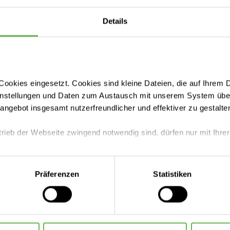
*E-Mail-Adresse
Details
ookies eingesetzt. Cookies sind kleine Dateien, die auf Ihrem 
instellungen und Daten zum Austausch mit unserem System über
tangebot insgesamt nutzerfreundlicher und effektiver zu gestalte
trieb der Webseite zwingend notwendig sind, dürfen nur mit Ihrer
eite mit nur den notwendigen Cookies zu benutzen, eine individue
Präferenzen
Statistiken
 treffen oder durch Auswahl von „Alle Cookies akzeptieren“ in 
ntscheidung können Sie jederzeit ändern oder widerrufen.
hutzerklärung
 mich einverstanden mit der Erfassung meiner o.g.
der Kontaktaufnahme.