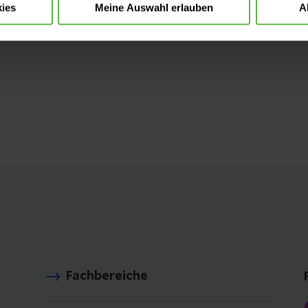
ies
Meine Auswahl erlauben
A
atenschutz
habe ich gelesen und akzeptiere
Fachbereiche