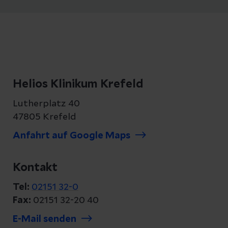
besonderes Augenmerk auf die
Prostatakrebszentrum,
Behandlung und Bekämpfung von
Uroonkologisches Zentrum
Schmerzen. Hierfür steht Ihnen ein
Donnerstag 15.00 bis 15.30 Uhr
spezialisiertes und erfahrenes Team von
Haus B2, Erdgeschoss,
Schmerztherapeut:innen zur Seite.
Demonstrationsraum der Radiologie,
Schmerzfreie Patienten können sich
Helios Klinikum Krefeld
Raumnummer B2-0-115
besser körperlich bewegen und damit die
Lutherplatz 40
Lungen besser belüften. Sie ernähren sich
Gynäkologische Tumorkonferenz
47805 Krefeld
besser, weil sie mehr Appetit haben, und
Gynäkologisches Krebszentrum,
Anfahrt auf Google Maps
auch am sozialen Leben können sie besser
Brustkrebszentrum
teilhaben. Sollten Sie Schmerzen haben,
Montag 15.00 bis 16.00 Uhr
Kontakt
sprechen Sie bitte unbedingt ihren
Haus B2, Erdgeschoss,
behandelnden Arzt an.
Demonstrationsraum der Radiologie,
Tel:
02151 32-0
Raumnummer B2-0-115
Fax:
02151 32-20 40
Phoniatrie / Logopädie
E-Mail senden
Nach einer Behandlung im Kopf-Hals
Kinderonkologische Tumorkonferenz