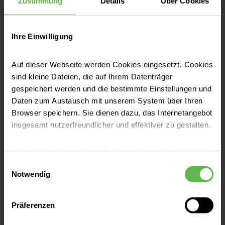
Zustimmung
Details
Über Cookies
E-Mail senden
Ihre Einwilligung
Mit knapp 1.300 Betten sind wir das größte
Auf dieser Webseite werden Cookies eingesetzt. Cookies
Krankenhaus der Region. Wir behandeln
sind kleine Dateien, die auf Ihrem Datenträger
gespeichert werden und die bestimmte Einstellungen und
vorwiegend Einwohner aus Erfurt und
Daten zum Austausch mit unserem System über Ihren
Umgebung. Das Helios Klinikum Erfurt ist ein
Browser speichern. Sie dienen dazu, das Internetangebot
Krankenhaus der Maximalversorgung und
insgesamt nutzerfreundlicher und effektiver zu gestalten.
Akademisches Lehrkrankenhaus des
Universitätsklinikums Jena.
Cookies, die nicht für den Betrieb der Webseite zwingend
notwendig sind, dürfen nur mit Ihrer Einwilligung
Einwilligungsauswahl
eingesetzt werden.
Notwendig
Es steht Ihnen frei, unsere Seite mit nur den notwendigen
Präferenzen
Cookies zu benutzen, eine individuelle Auswahl
Unsere Fachbereiche
hinsichtlich der nicht notwendigen Cookies zu treffen