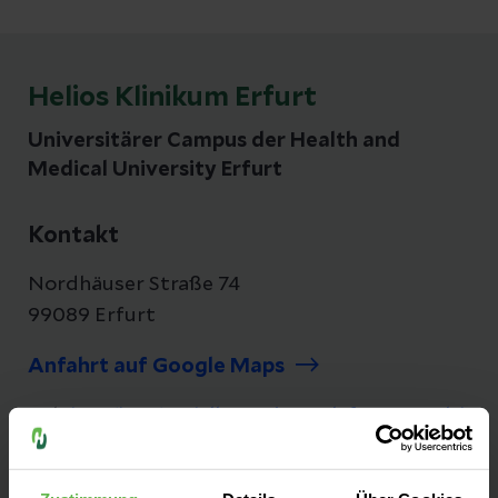
Helios Klinikum Erfurt
Universitärer Campus der Health and
Medical University Erfurt
Kontakt
Nordhäuser Straße 74
99089 Erfurt
Anfahrt auf Google Maps
Tel:
(0361) 781-0 (allgemeine Telefonzentrale)
Fax: (0361) 781-1002