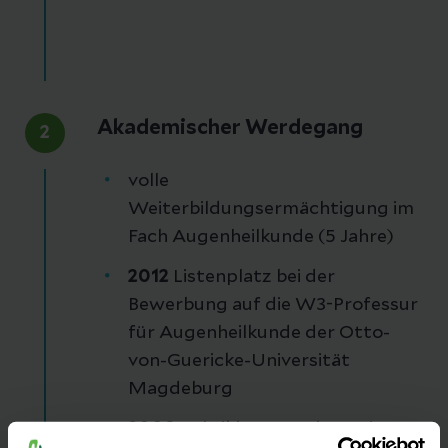
Akademischer Werdegang
2
volle
Weiterbildungsermächtigung im
Fach Augenheilkunde (5 Jahre)
2012
Listenplatz bei der
Bewerbung auf die W3-Professur
für Augenheilkunde der Otto-
von-Guericke-Universität
Magdeburg
2009
Rubrikherausgeber „Die