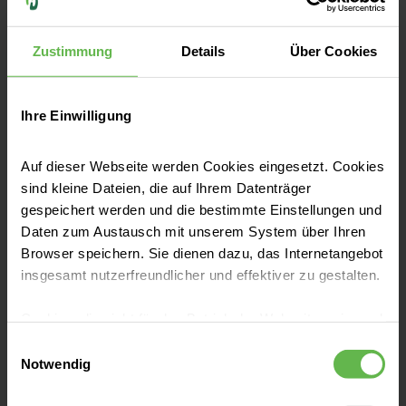
Ophthalmologie“
2008
Listenplatz bei der
Zustimmung
Details
Über Cookies
Bewerbung auf die W3-Professur
für Augenheilkunde der Philipps-
Ihre Einwilligung
Universität Marburg
2005-2006
Berufsbegleitendes
Auf dieser Webseite werden Cookies eingesetzt. Cookies
Fernstudium Betriebswirtschaft,
sind kleine Dateien, die auf Ihrem Datenträger
Schwerpunkt Medizin, Abschluss:
gespeichert werden und die bestimmte Einstellungen und
Daten zum Austausch mit unserem System über Ihren
„Diplom Gesundheitsökonom“
Browser speichern. Sie dienen dazu, das Internetangebot
(Dipl. oec. med.)
insgesamt nutzerfreundlicher und effektiver zu gestalten.
2005
Ernennung zum Professor
Cookies, die nicht für den Betrieb der Webseite zwingend
der Universität Heidelberg
notwendig sind, dürfen nur mit Ihrer Einwilligung
Einwilligungsauswahl
2000
Habilitation, Venia legendi
eingesetzt werden.
Notwendig
für Augenheilkunde
Es steht Ihnen frei, unsere Seite mit nur den notwendigen