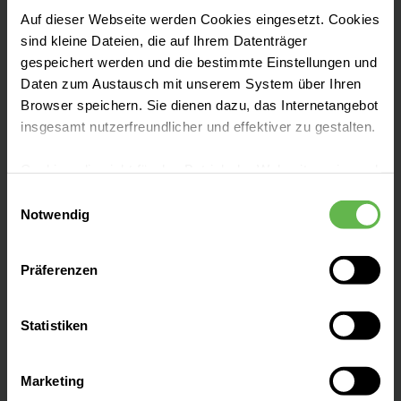
Auf dieser Webseite werden Cookies eingesetzt. Cookies
sind kleine Dateien, die auf Ihrem Datenträger
Fachbereiche
gespeichert werden und die bestimmte Einstellungen und
Daten zum Austausch mit unserem System über Ihren
Browser speichern. Sie dienen dazu, das Internetangebot
Zentren
insgesamt nutzerfreundlicher und effektiver zu gestalten.
Cookies, die nicht für den Betrieb der Webseite zwingend
Patientenaufnahme
notwendig sind, dürfen nur mit Ihrer Einwilligung
Einwilligungsauswahl
eingesetzt werden.
Notwendig
Besucherinformationen
Es steht Ihnen frei, unsere Seite mit nur den notwendigen
Präferenzen
Cookies zu benutzen, eine individuelle Auswahl
hinsichtlich der nicht notwendigen Cookies zu treffen
Presse und Aktuelles
oder durch Auswahl von „Alle Cookies akzeptieren“ in die
Statistiken
Verwendung aller Cookies einzuwilligen. Ihre
Auswahlentscheidung können Sie jederzeit ändern oder
Veranstaltungen
Marketing
widerrufen.