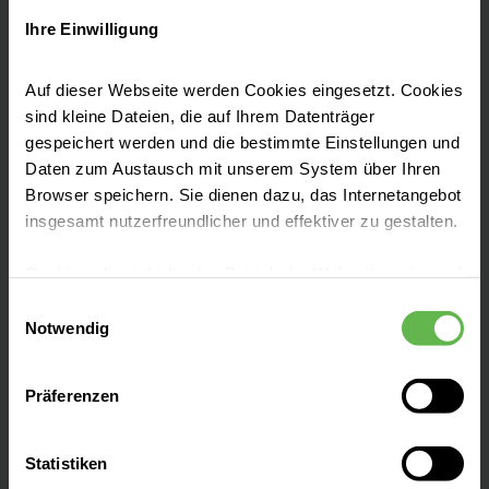
Karrieremöglichkeiten in einem innovativen
Ihre Einwilligung
Unternehmen an.
Auf dieser Webseite werden Cookies eingesetzt. Cookies
sind kleine Dateien, die auf Ihrem Datenträger
gespeichert werden und die bestimmte Einstellungen und
Daten zum Austausch mit unserem System über Ihren
Browser speichern. Sie dienen dazu, das Internetangebot
Fachbereiche
insgesamt nutzerfreundlicher und effektiver zu gestalten.
Cookies, die nicht für den Betrieb der Webseite zwingend
Zentren
notwendig sind, dürfen nur mit Ihrer Einwilligung
Einwilligungsauswahl
eingesetzt werden.
Notwendig
Patientenaufnahme
Es steht Ihnen frei, unsere Seite mit nur den notwendigen
Präferenzen
Cookies zu benutzen, eine individuelle Auswahl
hinsichtlich der nicht notwendigen Cookies zu treffen
Besucherinformationen
oder durch Auswahl von „Alle Cookies akzeptieren“ in die
Statistiken
Verwendung aller Cookies einzuwilligen. Ihre