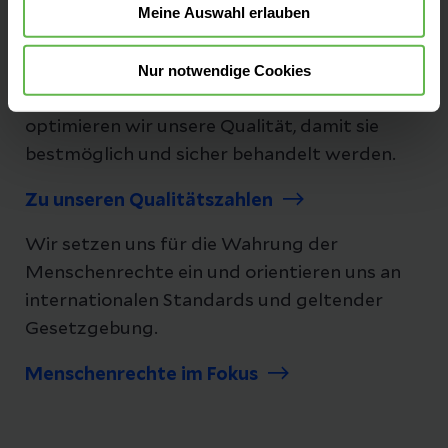
Meine Auswahl erlauben
Unsere Qualität
"Besser geht immer!", daher ist Qualität bei
Nur notwendige Cookies
uns nicht nur ein Wort, es ist ein Versprechen.
Seit mehr als 25 Jahren messen und
optimieren wir unsere Qualität, damit sie
bestmöglich und sicher behandelt werden.
Zu unseren Qualitätszahlen
Wir setzen uns für die Wahrung der
Menschenrechte ein und orientieren uns an
internationalen Standards und geltender
Gesetzgebung.
Menschenrechte im Fokus