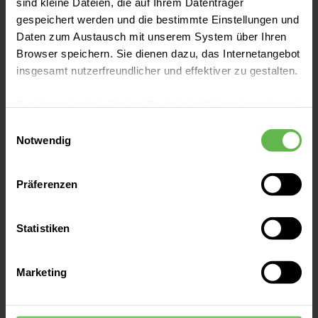
sind kleine Dateien, die auf Ihrem Datenträger
gespeichert werden und die bestimmte Einstellungen und
Zentren
Daten zum Austausch mit unserem System über Ihren
Browser speichern. Sie dienen dazu, das Internetangebot
insgesamt nutzerfreundlicher und effektiver zu gestalten.
Patientenaufnahme
Cookies, die nicht für den Betrieb der Webseite zwingend
notwendig sind, dürfen nur mit Ihrer Einwilligung
Einwilligungsauswahl
Besucherinformationen
eingesetzt werden.
Notwendig
Es steht Ihnen frei, unsere Seite mit nur den notwendigen
Präferenzen
Presse und Aktuelles
Cookies zu benutzen, eine individuelle Auswahl
hinsichtlich der nicht notwendigen Cookies zu treffen
oder durch Auswahl von „Alle Cookies akzeptieren“ in die
Statistiken
Verwendung aller Cookies einzuwilligen. Ihre
Veranstaltungen
Auswahlentscheidung können Sie jederzeit ändern oder
Marketing
widerrufen.
Ansprechpartner