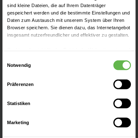
Fachbereiche
sind kleine Dateien, die auf Ihrem Datenträger
gespeichert werden und die bestimmte Einstellungen und
Daten zum Austausch mit unserem System über Ihren
Zentren
Browser speichern. Sie dienen dazu, das Internetangebot
insgesamt nutzerfreundlicher und effektiver zu gestalten.
Patientenaufnahme
Cookies, die nicht für den Betrieb der Webseite zwingend
notwendig sind, dürfen nur mit Ihrer Einwilligung
Einwilligungsauswahl
eingesetzt werden.
Notwendig
Besucherinformationen
Es steht Ihnen frei, unsere Seite mit nur den notwendigen
Präferenzen
Cookies zu benutzen, eine individuelle Auswahl
Presse und Aktuelles
hinsichtlich der nicht notwendigen Cookies zu treffen
oder durch Auswahl von „Alle Cookies akzeptieren“ in die
Statistiken
Verwendung aller Cookies einzuwilligen. Ihre
Veranstaltungen
Auswahlentscheidung können Sie jederzeit ändern oder
Marketing
widerrufen.
Ansprechpartner