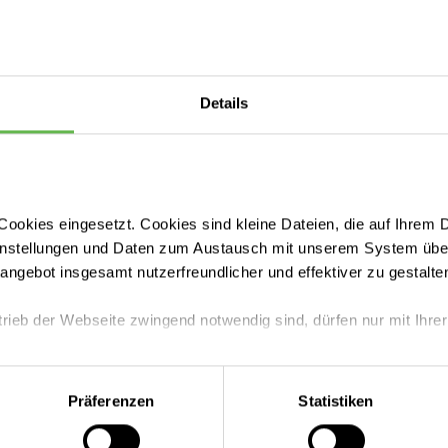
Details
ookies eingesetzt. Cookies sind kleine Dateien, die auf Ihrem 
instellungen und Daten zum Austausch mit unserem System über
tangebot insgesamt nutzerfreundlicher und effektiver zu gestalte
trieb der Webseite zwingend notwendig sind, dürfen nur mit Ihrer
eite mit nur den notwendigen Cookies zu benutzen, eine individue
Präferenzen
Statistiken
 treffen oder durch Auswahl von „Alle Cookies akzeptieren“ in 
ntscheidung können Sie jederzeit ändern oder widerrufen.