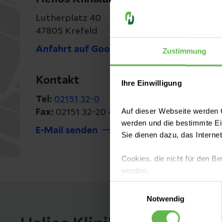
Lutherplatz 40
47805 Krefeld
Anfahrt auf Google Maps
Zustimmung
Kontakt
Ihre Einwilligung
Tel:
02151 32-0
Auf dieser Webseite werden C
Fax:
02151 32-20 40
werden und die bestimmte E
E-Mail senden
Sie dienen dazu, das Interne
Cookies, die nicht für den Be
werden.
Einwilligungsauswahl
Es steht Ihnen frei, unsere S
Notwendig
nicht notwendigen Cookies zu
einzuwilligen. Ihre Auswahle