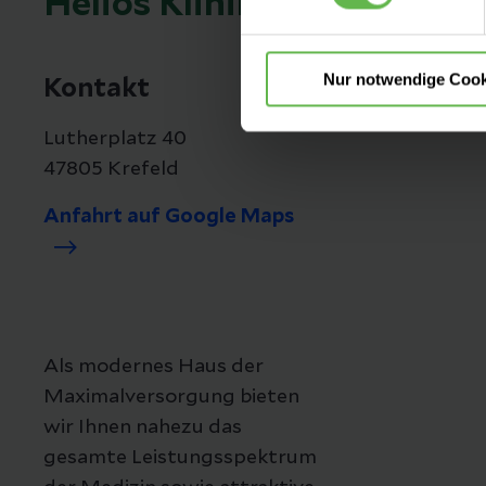
Helios Klinikum Krefeld
Nur notwendige Cook
Kontakt
Lutherplatz 40
47805 Krefeld
Anfahrt auf Google Maps
Als modernes Haus der
Maximalversorgung bieten
wir Ihnen nahezu das
gesamte Leistungsspektrum