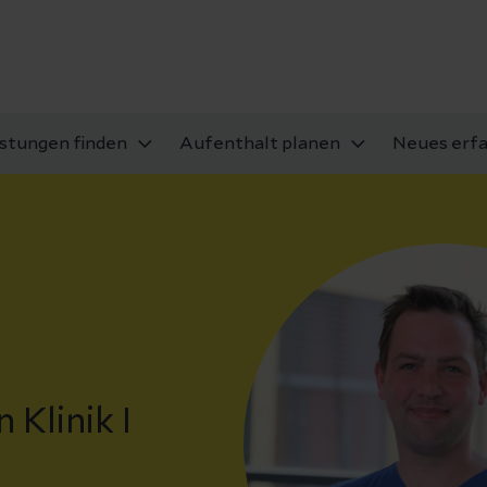
istungen finden
Aufenthalt planen
Neues erf
 Klinik I