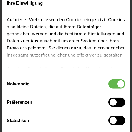
Unternehmen an.
Ihre Einwilligung
Auf dieser Webseite werden Cookies eingesetzt. Cookies
sind kleine Dateien, die auf Ihrem Datenträger
gespeichert werden und die bestimmte Einstellungen und
Daten zum Austausch mit unserem System über Ihren
Fachbereiche
Browser speichern. Sie dienen dazu, das Internetangebot
insgesamt nutzerfreundlicher und effektiver zu gestalten.
Zentren
Cookies, die nicht für den Betrieb der Webseite zwingend
notwendig sind, dürfen nur mit Ihrer Einwilligung
Einwilligungsauswahl
eingesetzt werden.
Notwendig
Patientenaufnahme
Es steht Ihnen frei, unsere Seite mit nur den notwendigen
Präferenzen
Cookies zu benutzen, eine individuelle Auswahl
Besucherinformationen
hinsichtlich der nicht notwendigen Cookies zu treffen
oder durch Auswahl von „Alle Cookies akzeptieren“ in die
Statistiken
Verwendung aller Cookies einzuwilligen. Ihre
Presse und Aktuelles