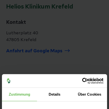
Helios Klinikum Krefeld
Kontakt
Lutherplatz 40
47805 Krefeld
Anfahrt auf Google Maps
Als modernes Haus der Maximalversorgung
bieten wir Ihnen nahezu das gesamte
Leistungsspektrum der Medizin sowie
Zustimmung
Details
Über Cookies
attraktive Einstiegs- und
Karrieremöglichkeiten in einem innovativen