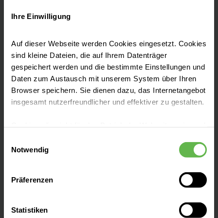
attraktive Einstiegs- und
Karrieremöglichkeiten in einem innovativen
Ihre Einwilligung
Unternehmen an.
Auf dieser Webseite werden Cookies eingesetzt. Cookies
sind kleine Dateien, die auf Ihrem Datenträger
gespeichert werden und die bestimmte Einstellungen und
Daten zum Austausch mit unserem System über Ihren
Browser speichern. Sie dienen dazu, das Internetangebot
Fachbereiche
insgesamt nutzerfreundlicher und effektiver zu gestalten.
Cookies, die nicht für den Betrieb der Webseite zwingend
Zentren
notwendig sind, dürfen nur mit Ihrer Einwilligung
Einwilligungsauswahl
eingesetzt werden.
Notwendig
Patientenaufnahme
Es steht Ihnen frei, unsere Seite mit nur den notwendigen
Präferenzen
Cookies zu benutzen, eine individuelle Auswahl
hinsichtlich der nicht notwendigen Cookies zu treffen
Besucherinformationen
oder durch Auswahl von „Alle Cookies akzeptieren“ in die
Statistiken