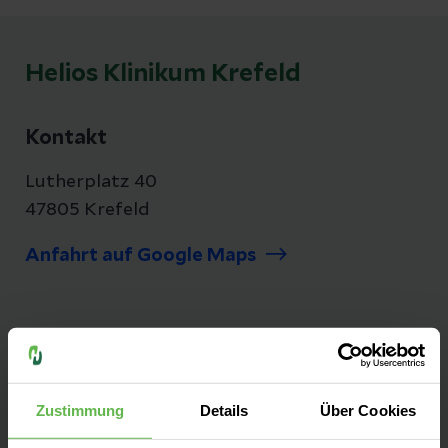
Helios Klinikum Krefeld
Kontakt
Lutherplatz 40
47805 Krefeld
Anfahrt auf Google Maps
Als modernes Haus der Maximalversorgung
bieten wir Ihnen nahezu das gesamte
Zustimmung
Details
Über Cookies
Leistungsspektrum der Medizin sowie