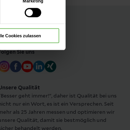
Marketing
die Verwendung aller Cookies
lle Cookies zulassen
Folgen Sie uns
Unsere Qualität
"Besser geht immer!", daher ist Qualität bei uns
nicht nur ein Wort, es ist ein Versprechen. Seit
mehr als 25 Jahren messen und optimieren wir
unsere Qualität, damit sie bestmöglich und
sicher behandelt werden.