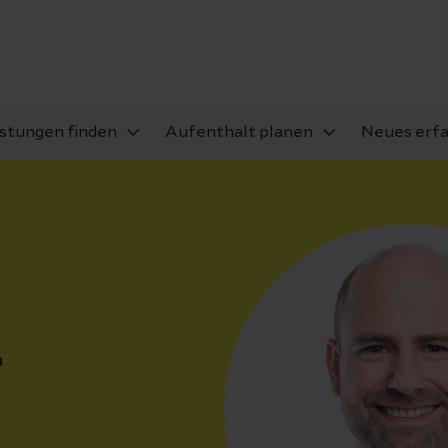
istungen finden
Aufenthalt planen
Neues erf
r