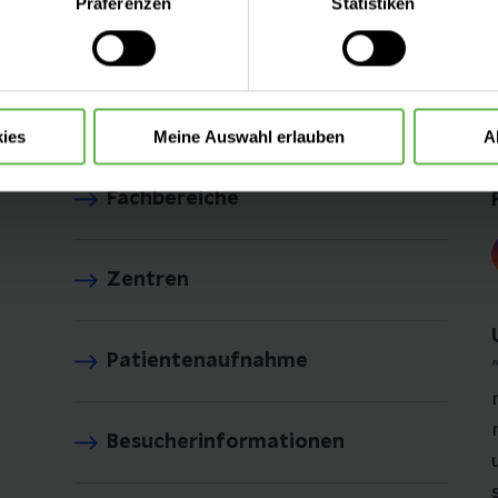
Präferenzen
Statistiken
 treffen oder durch Auswahl von „Alle Cookies akzeptieren“ in 
ntscheidung können Sie jederzeit ändern oder widerrufen.
ies
Meine Auswahl erlauben
A
Fachbereiche
Zentren
Patientenaufnahme
Besucherinformationen