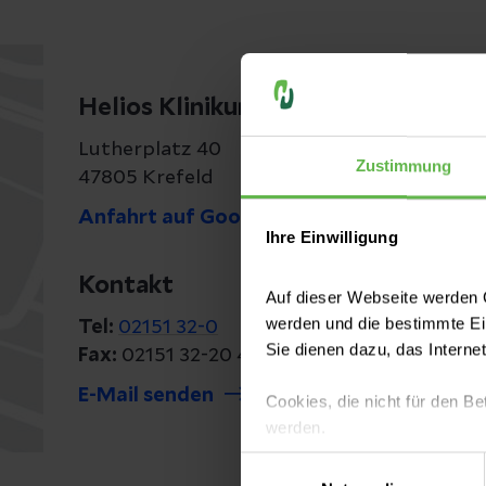
Helios Klinikum Krefeld
Lutherplatz 40
Zustimmung
47805 Krefeld
Anfahrt auf Google Maps
Ihre Einwilligung
Kontakt
Auf dieser Webseite werden C
werden und die bestimmte E
Tel:
02151 32-0
Sie dienen dazu, das Interne
Fax:
02151 32-20 40
E-Mail senden
Cookies, die nicht für den Be
werden.
Einwilligungsauswahl
Es steht Ihnen frei, unsere S