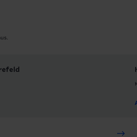
us.
refeld