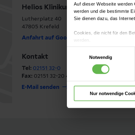
Auf dieser Webseite werden C
Helios Klinikum Krefeld
werden und die bestimmte E
Sie dienen dazu, das Interne
Lutherplatz 40
47805 Krefeld
Cookies, die nicht für den Be
Anfahrt auf Google Maps
werden.
Einwilligungsauswahl
Es steht Ihnen frei, unsere S
Kontakt
Notwendig
nicht notwendigen Cookies zu
Tel:
02151 32-0
einzuwilligen. Ihre Auswahle
Fax:
02151 32-20 40
E-Mail senden
Nur notwendige Cook