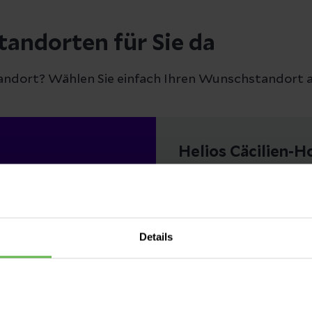
tandorten für Sie da
andort? Wählen Sie einfach Ihren Wunschstandort a
Helios Cäcilien-H
Leitender Arzt des 
Auswählen
Details