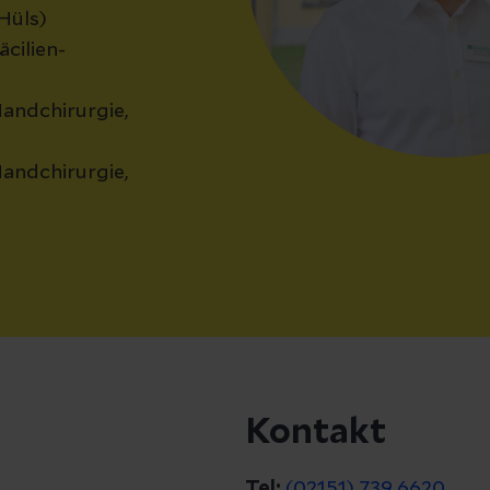
 Hüls)
cilien-
Handchirurgie,
Handchirurgie,
Kontakt
Tel:
(02151) 739 6620