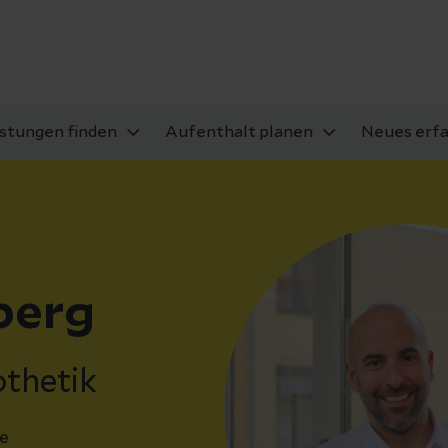
istungen finden
Aufenthalt planen
Neues erf
berg
othetik
e