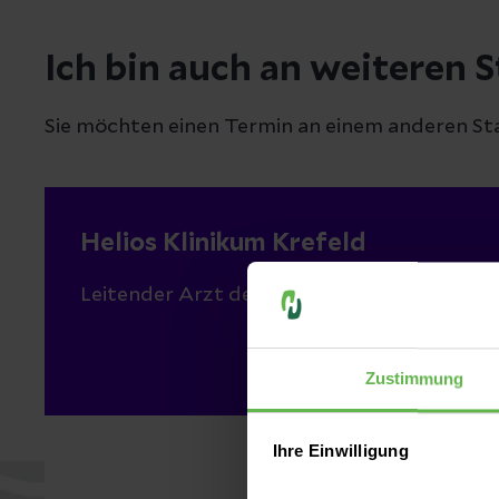
Ich bin auch an weiteren S
Sie möchten einen Termin an einem anderen St
Helios Klinikum Krefeld
Leitender Arzt der Endoprothetik
Zustimmung
Ihre Einwilligung