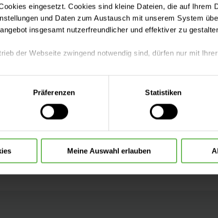
ookies eingesetzt. Cookies sind kleine Dateien, die auf Ihrem 
instellungen und Daten zum Austausch mit unserem System über
tangebot insgesamt nutzerfreundlicher und effektiver zu gestalte
trieb der Webseite zwingend notwendig sind, dürfen nur mit Ihrer
eite mit nur den notwendigen Cookies zu benutzen, eine individue
Präferenzen
Statistiken
 treffen oder durch Auswahl von „Alle Cookies akzeptieren“ in 
ntscheidung können Sie jederzeit ändern oder widerrufen.
ies
Meine Auswahl erlauben
A