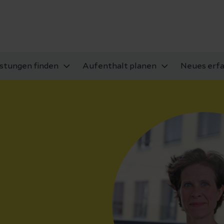
istungen finden
Aufenthalt planen
Neues erf