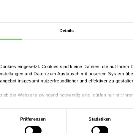
Details
ookies eingesetzt. Cookies sind kleine Dateien, die auf Ihrem 
instellungen und Daten zum Austausch mit unserem System über
tangebot insgesamt nutzerfreundlicher und effektiver zu gestalte
trieb der Webseite zwingend notwendig sind, dürfen nur mit Ihrer
eite mit nur den notwendigen Cookies zu benutzen, eine individue
Präferenzen
Statistiken
 treffen oder durch Auswahl von „Alle Cookies akzeptieren“ in 
ntscheidung können Sie jederzeit ändern oder widerrufen.