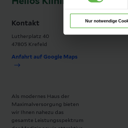
Helios Klinikum Krefeld
Nur notwendige Cook
Kontakt
Lutherplatz 40
47805 Krefeld
Anfahrt auf Google Maps
Als modernes Haus der
Maximalversorgung bieten
wir Ihnen nahezu das
gesamte Leistungsspektrum