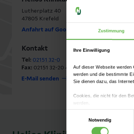
Lutherplatz 40
47805 Krefeld
Anfahrt auf Google Maps
Zustimmung
Kontakt
Ihre Einwilligung
Tel:
02151 32-0
Auf dieser Webseite werden C
Fax:
02151 32-20 40
werden und die bestimmte E
E-Mail senden
Sie dienen dazu, das Interne
Cookies, die nicht für den Be
werden.
Einwilligungsauswahl
Es steht Ihnen frei, unsere S
Notwendig
nicht notwendigen Cookies zu
einzuwilligen. Ihre Auswahle