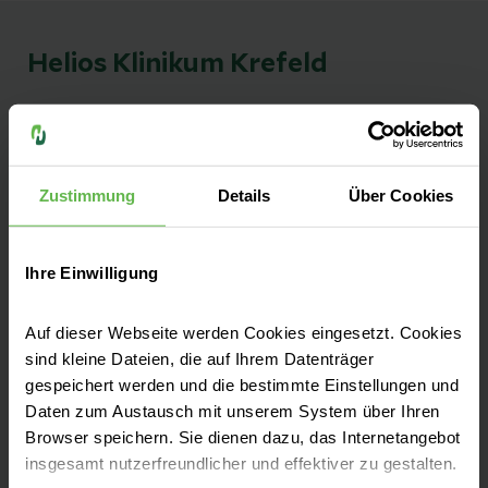
Helios Klinikum Krefeld
Kontakt
Lutherplatz 40
Zustimmung
Details
Über Cookies
47805 Krefeld
Anfahrt auf Google Maps
Ihre Einwilligung
Auf dieser Webseite werden Cookies eingesetzt. Cookies
sind kleine Dateien, die auf Ihrem Datenträger
Als modernes Haus der Maximalversorgung
gespeichert werden und die bestimmte Einstellungen und
bieten wir Ihnen nahezu das gesamte
Daten zum Austausch mit unserem System über Ihren
Browser speichern. Sie dienen dazu, das Internetangebot
Leistungsspektrum der Medizin sowie
insgesamt nutzerfreundlicher und effektiver zu gestalten.
attraktive Einstiegs- und