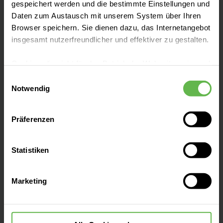
gespeichert werden und die bestimmte Einstellungen und
Zentren
Daten zum Austausch mit unserem System über Ihren
Browser speichern. Sie dienen dazu, das Internetangebot
insgesamt nutzerfreundlicher und effektiver zu gestalten.
Patientenaufnahme
Cookies, die nicht für den Betrieb der Webseite zwingend
notwendig sind, dürfen nur mit Ihrer Einwilligung
Besucherinformationen
Einwilligungsauswahl
eingesetzt werden.
Notwendig
Es steht Ihnen frei, unsere Seite mit nur den notwendigen
Presse und Aktuelles
Präferenzen
Cookies zu benutzen, eine individuelle Auswahl
hinsichtlich der nicht notwendigen Cookies zu treffen
oder durch Auswahl von „Alle Cookies akzeptieren“ in die
Veranstaltungen
Statistiken
Verwendung aller Cookies einzuwilligen. Ihre
Auswahlentscheidung können Sie jederzeit ändern oder
Marketing
widerrufen.
Ansprechpartner