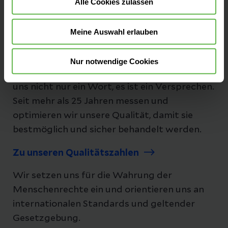
Alle Cookies zulassen
Folgen Sie uns
Meine Auswahl erlauben
Unsere Qualität
Nur notwendige Cookies
"Besser geht immer!", daher ist Qualität bei
uns nicht nur ein Wort, es ist ein Versprechen.
Seit mehr als 25 Jahren messen und
optimieren wir unsere Qualität, damit sie
bestmöglich und sicher behandelt werden.
Zu unseren Qualitätszahlen
Wir setzen uns für die Wahrung der
Menschenrechte ein und orientieren uns an
internationalen Standards und geltender
Gesetzgebung.