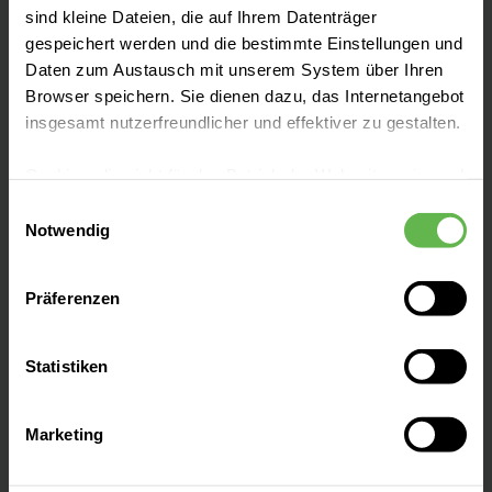
sind kleine Dateien, die auf Ihrem Datenträger
gespeichert werden und die bestimmte Einstellungen und
Daten zum Austausch mit unserem System über Ihren
Zentren
Browser speichern. Sie dienen dazu, das Internetangebot
insgesamt nutzerfreundlicher und effektiver zu gestalten.
Patientenaufnahme
Cookies, die nicht für den Betrieb der Webseite zwingend
notwendig sind, dürfen nur mit Ihrer Einwilligung
Einwilligungsauswahl
eingesetzt werden.
Notwendig
Besucherinformationen
Es steht Ihnen frei, unsere Seite mit nur den notwendigen
Präferenzen
Cookies zu benutzen, eine individuelle Auswahl
Presse und Aktuelles
hinsichtlich der nicht notwendigen Cookies zu treffen
oder durch Auswahl von „Alle Cookies akzeptieren“ in die
Statistiken
Verwendung aller Cookies einzuwilligen. Ihre
Veranstaltungen
Auswahlentscheidung können Sie jederzeit ändern oder
Marketing
widerrufen.
Ansprechpartner