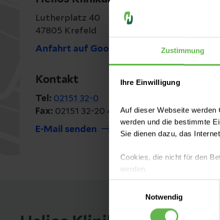
Lutherplatz 40
47805 Krefeld
Anfahrt auf Google Maps
Zustimmung
Kontakt
Ihre Einwilligung
Tel:
02151 32-0
Auf dieser Webseite werden C
Fax:
02151 32-20 40
werden und die bestimmte E
E-Mail senden
Sie dienen dazu, das Interne
Cookies, die nicht für den Be
werden.
Einwilligungsauswahl
Es steht Ihnen frei, unsere S
Notwendig
nicht notwendigen Cookies zu
einzuwilligen. Ihre Auswahle