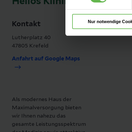
Helios Klinikum Krefeld
Nur notwendige Cook
Kontakt
Lutherplatz 40
47805 Krefeld
Anfahrt auf Google Maps
Als modernes Haus der
Maximalversorgung bieten
wir Ihnen nahezu das
gesamte Leistungsspektrum