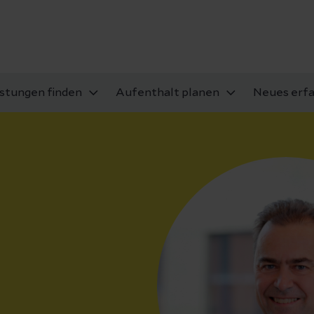
istungen finden
Aufenthalt planen
Neues erf