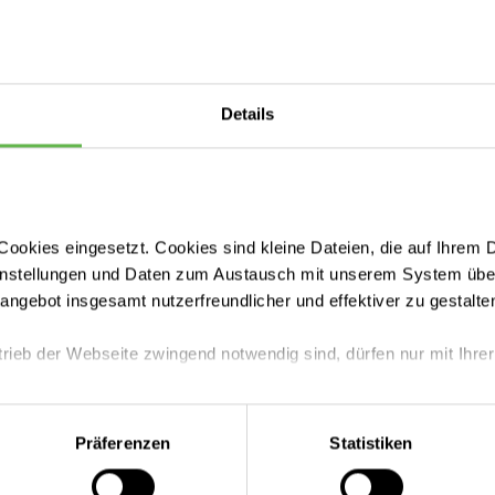
Details
ookies eingesetzt. Cookies sind kleine Dateien, die auf Ihrem 
instellungen und Daten zum Austausch mit unserem System über
tangebot insgesamt nutzerfreundlicher und effektiver zu gestalte
trieb der Webseite zwingend notwendig sind, dürfen nur mit Ihrer
eite mit nur den notwendigen Cookies zu benutzen, eine individue
Präferenzen
Statistiken
 treffen oder durch Auswahl von „Alle Cookies akzeptieren“ in 
ntscheidung können Sie jederzeit ändern oder widerrufen.