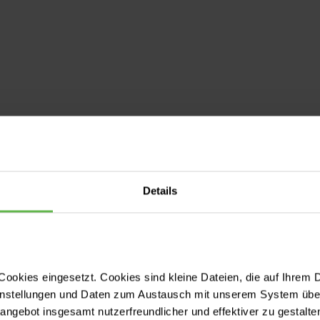
Details
ookies eingesetzt. Cookies sind kleine Dateien, die auf Ihrem 
2003 Frau-
2002 Innere 2
instellungen und Daten zum Austausch mit unserem System über
© Helios Kliniken
Mutter-
tangebot insgesamt nutzerfreundlicher und effektiver zu gestalte