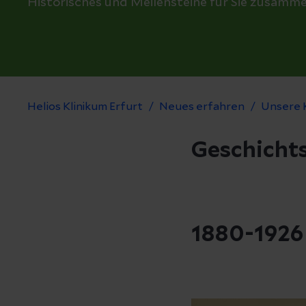
Historisches und Meilensteine für Sie zusamm
Helios Klinikum Erfurt
Neues erfahren
Unsere K
Geschichts
1880-1926