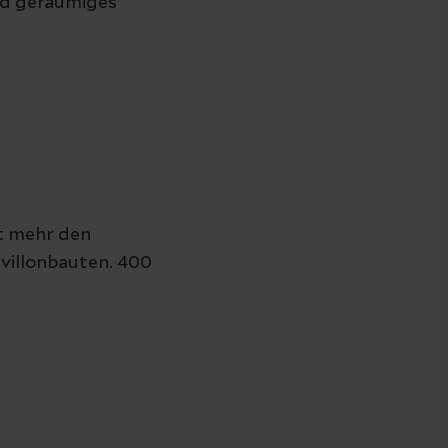
und geräumiges
t mehr den
villonbauten. 400