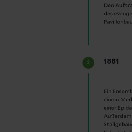
Den Auftra
des evange
Pavillonba
1881
2
Ein Ensembl
einem Mediz
einer Epid
Außerdem w
Stallgebäu