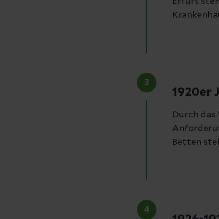
Erfurt ste
Krankenha
3
1920er 
Durch das
Anforderun
Betten ste
4