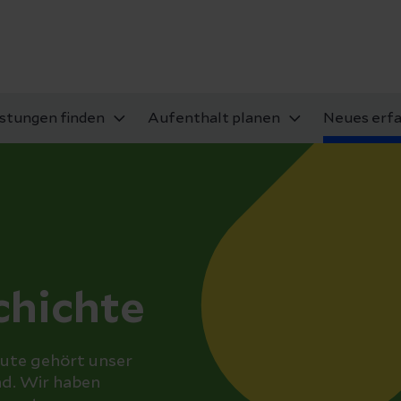
istungen finden
Aufenthalt planen
Neues erf
hichte
eute gehört unser
d. Wir haben