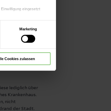
 Einwilligung eingesetzt
lle Auswahl hinsichtlich der
Marketing
die Verwendung aller Cookies
lle Cookies zulassen
ese lediglich über
ches Krankenhaus.
n, nicht
rand der Stadt.