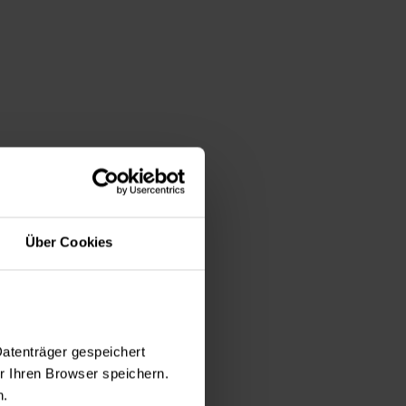
Über Cookies
© Helios Kliniken
Datenträger gespeichert
 Ihren Browser speichern.
n.