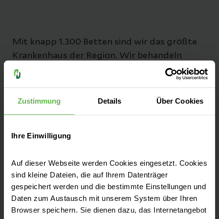
Mit knapp 1.300 Betten sind wir das größte
Krankenhaus der Region. Wir behandeln
vorwiegend Einwohner aus Erfurt und
Umgebung. Das Helios Klinikum Erfurt ist ein
Krankenhaus der Maximalversorgung und
Zustimmung
Details
Über Cookies
Akademisches Lehrkrankenhaus des
Universitätsklinikums Jena.
Ihre Einwilligung
Auf dieser Webseite werden Cookies eingesetzt. Cookies
sind kleine Dateien, die auf Ihrem Datenträger
gespeichert werden und die bestimmte Einstellungen und
Unsere Fachbereiche
Daten zum Austausch mit unserem System über Ihren
Browser speichern. Sie dienen dazu, das Internetangebot