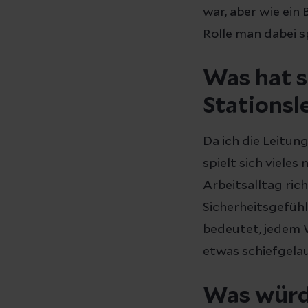
war, aber wie ein
Rolle man dabei s
Was hat si
Stationsl
Da ich die Leitun
spielt sich vieles
Arbeitsalltag ric
Sicherheitsgefüh
bedeutet, jedem 
etwas schiefgelau
Was würde