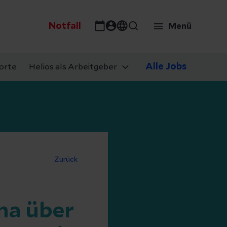
Notfall
Menü
Alle Jobs
orte
Helios als Arbeitgeber
Zurück
ana über