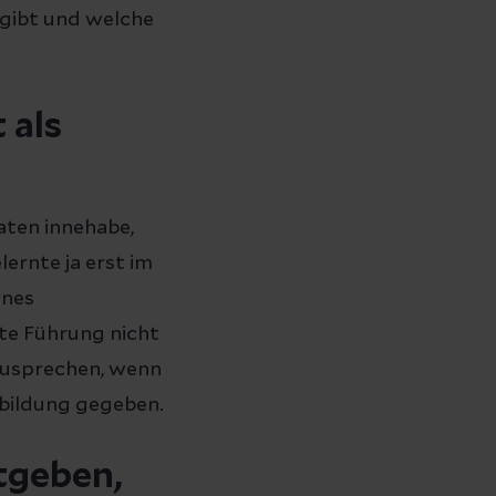
 gibt und welche
 als
aten innehabe,
lernte ja erst im
enes
te Führung nicht
zusprechen, wenn
rbildung gegeben.
tgeben,