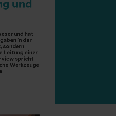
ng und
lweser und hat
fgaben in der
t, sondern
e Leitung einer
erview spricht
elche Werkzeuge
e