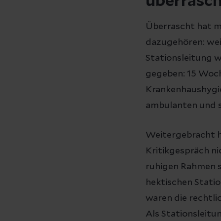
überrasch
Überrascht hat mi
dazugehören: weit
Stationsleitung w
gegeben: 15 Woche
Krankenhaushygi
ambulanten und s
Weitergebracht h
Kritikgespräch ni
ruhigen Rahmen sc
hektischen Statio
waren die rechtl
Als Stationsleitu