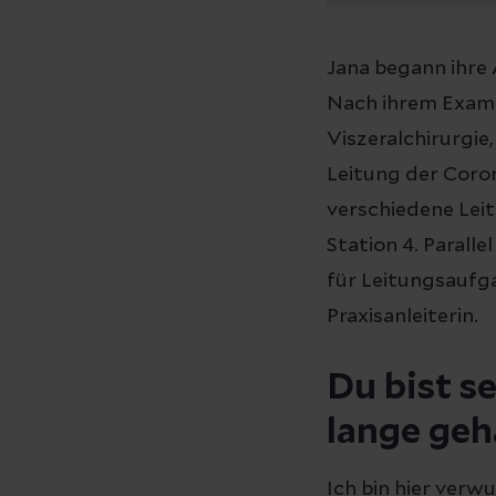
Jana begann ihre 
Nach ihrem Examen
Viszeralchirurgie
Leitung der Coron
verschiedene Lei
Station 4. Paralle
für Leitungsaufga
Praxisanleiterin.
Du bist se
lange geh
Ich bin hier verwu