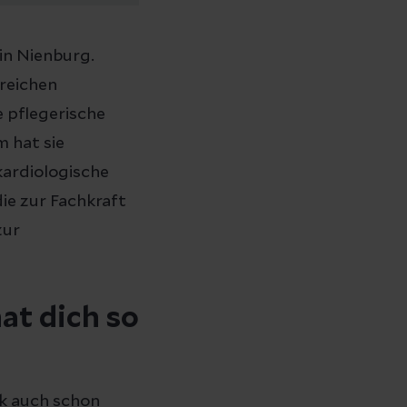
in Nienburg.
ereichen
e pflegerische
m hat sie
kardiologische
die zur Fachkraft
zur
hat dich so
ik auch schon