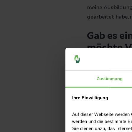
meine Ausbildung
gearbeitet habe,
Gab es ei
möchte V
Den einen großen
heute unsere stel
Zustimmung
Verantwortung üb
So bin ich langsa
Ihre Einwilligung
wurde, ob ich die
logische nächste 
Auf dieser Webseite werden C
werden und die bestimmte E
Was hat d
Sie dienen dazu, das Interne