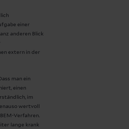
lich
ufgabe einer
anz anderen Blick
r
n extern in der
Dass man ein
iert, einen
rständlich, im
Genauso wertvoll
, BEM-Verfahren.
iter lange krank