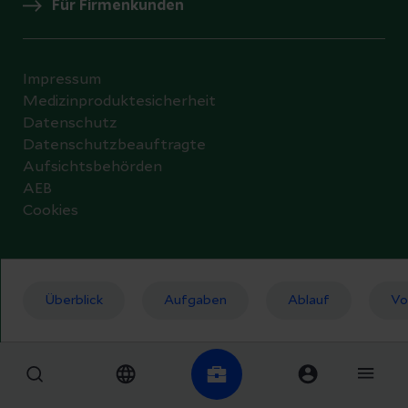
Für Firmenkunden
Impressum
Medizinproduktesicherheit
Datenschutz
Datenschutzbeauftragte
Aufsichtsbehörden
AEB
Cookies
© 2026 Helios Kliniken GmbH
Überblick
Aufgaben
Ablauf
Vo
Datenschutzeinstellungen