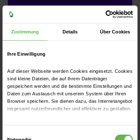
Wenn Pflegeassistenz-Ausbildung,
Zustimmung
Details
Über Cookies
dann bei Helios?
Wir sagen: immer her mit deiner
Ihre Einwilligung
Bewerbung!
Auf dieser Webseite werden Cookies eingesetzt. Cookies
Alle offenen Ausbildungsstellen
sind kleine Dateien, die auf Ihrem Datenträger
Jetzt in 2 Minuten bewerben
gespeichert werden und die bestimmte Einstellungen und
Daten zum Austausch mit unserem System über Ihren
Browser speichern. Sie dienen dazu, das Internetangebot
insgesamt nutzerfreundlicher und effektiver zu gestalten.
Cookies, die nicht für den Betrieb der Webseite zwingend
How to: Bewerbung auf einen
notwendig sind, dürfen nur mit Ihrer Einwilligung
Einwilligungsauswahl
Ausbildungsplatz
eingesetzt werden.
Notwendig