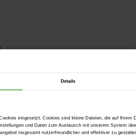
So läuft das Programm ab!
Zu Beginn startest du mit einer
Details
mehrwöchigen Hospitationsphase, in
der du die einzelnen Bereiche eines
Krankenhauses kennenlernst.
Das heißt du arbeitest sowohl auf den
Stationen, als auch in den
ookies eingesetzt. Cookies sind kleine Dateien, die auf Ihrem 
Verwaltungsbereichen eines
instellungen und Daten zum Austausch mit unserem System über
Krankenhauses mit.
tangebot insgesamt nutzerfreundlicher und effektiver zu gestalte