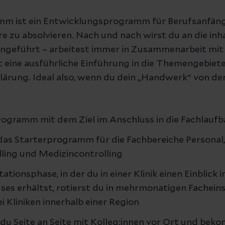
mm ist ein Entwicklungsprogramm für Berufsanfäng
ere zu absolvieren. Nach und nach wirst du an die inh
geführt – arbeitest immer in Zusammenarbeit mit 
st eine ausführliche Einführung in die Themengebi
rklärung. Ideal also, wenn du dein „Handwerk“ von der
ogramm mit dem Ziel im Anschluss in die Fachlaufb
 das Starterprogramm für die Fachbereiche Personal,
lling und Medizincontrolling
tionsphase, in der du in einer Klinik einen Einblick 
es erhältst, rotierst du in mehrmonatigen Fachein
 Kliniken innerhalb einer Region
 du Seite an Seite mit Kolleg:innen vor Ort und bek