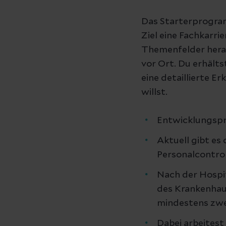
Das Starterprogra
Ziel eine Fachkarri
Themenfelder heran
vor Ort. Du erhält
eine detaillierte E
willst.
Entwicklungspr
Aktuell gibt es
Personalcontro
Nach der Hospita
des Krankenhaus
mindestens zwei
Dabei arbeitest