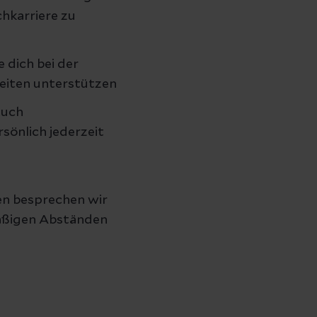
hkarriere zu
 dich bei der
keiten unterstützen
auch
rsönlich jederzeit
en besprechen wir
mäßigen Abständen