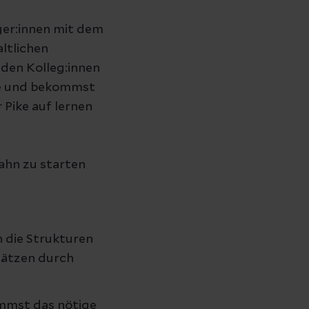
er:innen mit dem
altlichen
den Kolleg:innen
ete und bekommst
 Pike auf lernen
ahn zu starten
in die Strukturen
sätzen durch
ommst das nötige