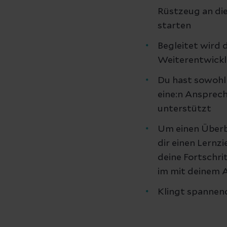
Rüstzeug an die
starten
Begleitet wird 
Weiterentwicklu
Du hast sowohl 
eine:n Ansprechp
unterstützt
Um einen Überbl
dir einen Lernz
deine Fortschri
im mit deinem A
Klingt spannend