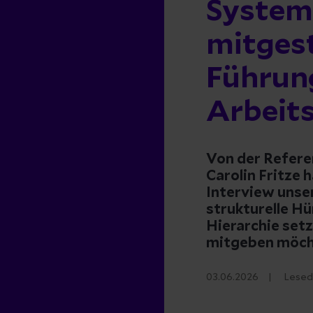
Systems
mitgest
Führung
Arbeit
Von der Refere
Carolin Fritze 
Interview unser
strukturelle Hü
Hierarchie setz
mitgeben möch
03.06.2026
Lesed