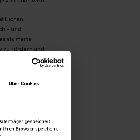
eschrieben wird.
aftlichen
ch – und
es als meine
v zu fördern und
 männliche
h klar und
Über Cookies
ungsstil
Datenträger gespeichert
 Ihren Browser speichern.
n.