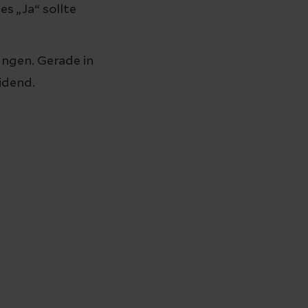
es „Ja“ sollte
ngen. Gerade in
idend.