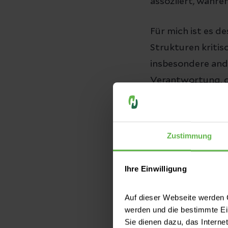
assoziiert, währ
Für mich ist es d
Strukturen kritis
insbesondere ande
Verantwortung, g
zu unterstützen,
Ich habe selbst er
Kollegen und gle
Zustimmung
transparent gefü
Ihre Einwilligung
Inwieweit
Auf dieser Webseite werden C
von dem 
werden und die bestimmte E
Sie dienen dazu, das Interne