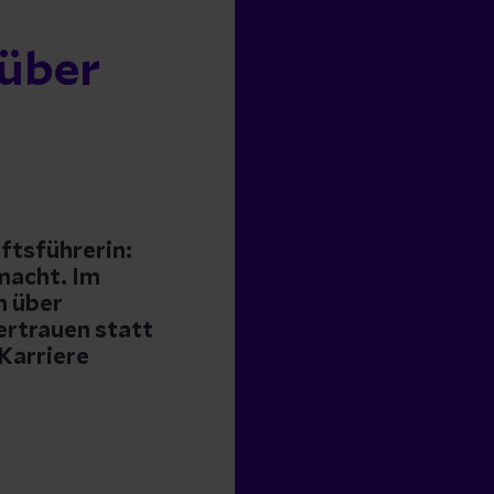
 über
ftsführerin:
emacht. Im
n über
Vertrauen statt
 Karriere