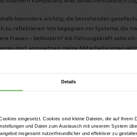
end Männern Kompetenz eher selbstverständlich zug
eshalb besonders wichtig, die bestehenden gesellsch
ch zu reflektieren: Wo begegnen mir Systeme, die mi
re Frauen – behindern? Als Führungskraft sehe ich 
enau dort anzusetzen: meine Mitarbeiterinnen akti
 damit sie diese Erfahrungen nicht machen müssen.
lebt, dass ich oft doppelt so viel leisten musste wie
ichzeitig als „bossy“ wahrgenommen wurde, wenn ic
Details
hrt habe.
 unterscheidet sich Ihr Führ
ookies eingesetzt. Cookies sind kleine Dateien, die auf Ihrem 
eines Mannes?
instellungen und Daten zum Austausch mit unserem System über
tangebot insgesamt nutzerfreundlicher und effektiver zu gestalte