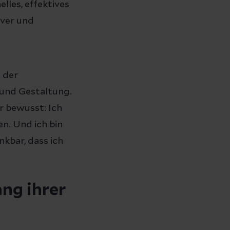
lles, effektives
iver und
n der
 und Gestaltung.
r bewusst: Ich
en. Und ich bin
kbar, dass ich
ng ihrer