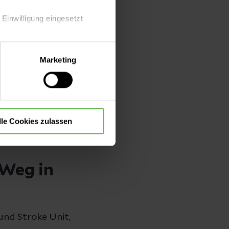
. Mein
 Ich bin
 Einwilligung eingesetzt
ng. Probleme
, gemeinsam
lle Auswahl hinsichtlich der
Marketing
die Verwendung aller Cookies
munikation. Ich
d davon ausgehen,
lle Cookies zulassen
ertschätzung –
 Weg in
und Stroke Unit,