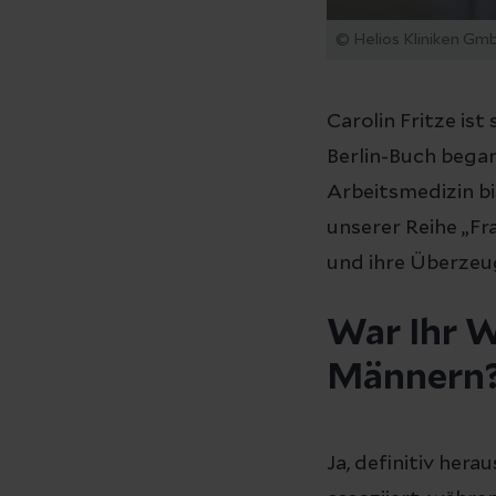
© Helios Kliniken Gm
Carolin Fritze is
Berlin-Buch began
Arbeitsmedizin b
unserer Reihe „Fr
und ihre Überze
War Ihr W
Männern
Ja, definitiv he