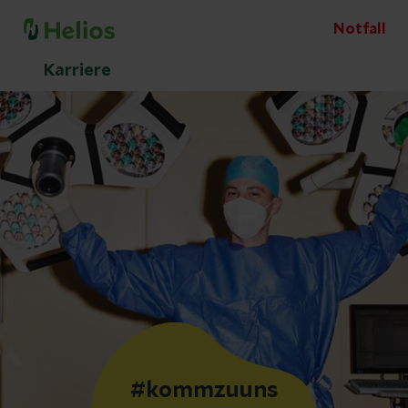
Notfall
Karriere
#kommzuuns