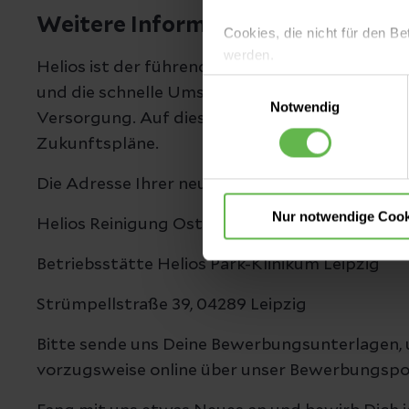
Weitere Informationen
Cookies, die nicht für den Be
werden.
Helios ist der führende Klinikträger in Europa
Einwilligungsauswahl
und die schnelle Umsetzung von Innovationen 
Es steht Ihnen frei, unsere S
Notwendig
Versorgung. Auf diese Weise entsteht ein einzi
nicht notwendigen Cookies zu
einzuwilligen. Ihre Auswahle
Zukunftspläne.
Die Adresse Ihrer neuen Arbeitsstelle als Rein
Nur notwendige Cook
Helios Reinigung Ost GmbH
Betriebsstätte Helios Park-Klinikum Leipzig
Strümpellstraße 39, 04289 Leipzig
Bitte sende uns Deine Bewerbungsunterlagen, 
vorzugsweise online über unser Bewerbungspo