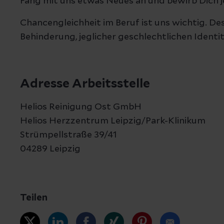
Fang mit uns etwas Neues an und bewirb Dich j
Chancengleichheit im Beruf ist uns wichtig. D
Behinderung, jeglicher geschlechtlichen Ident
Adresse Arbeitsstelle
Helios Reinigung Ost GmbH
Helios Herzzentrum Leipzig/Park-Klinikum
Strümpellstraße 39/41
04289 Leipzig
Teilen