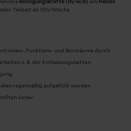
mehrere
Reinigungskräfte (m/w/d)
am
Helios
- oder Teilzeit ab 35h/Woche
ient:innen-, Funktions- und Büroräume durch
rbeiten z. B. der Entlassungsbetten
rgung
ialien regelmäßig aufgefüllt werden
hriften sicher