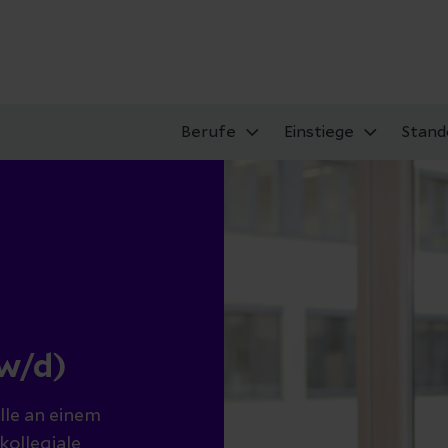
Berufe
Einstiege
Stand
w/d)
lle an einem
kollegiale