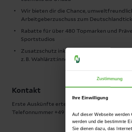
Wir bieten dir die Chance, umweltfreundli
Arbeitgeberzuschuss zum Deutschlandtic
Rabatte für über 480 Topmarken und Präve
Sportstudios
Zusatzschutz inklusive: Die Helios PlusCard
z. B. Wahlärzt:innenbehandlung bei station
Zustimmung
Kontakt
Ihre Einwilligung
Erste Auskünfte erteilt dir gern unsere Objektl
Telefonnummer +49 341 - 865 257 012 oder per 
Auf dieser Webseite werden C
werden und die bestimmte E
Sie dienen dazu, das Interne