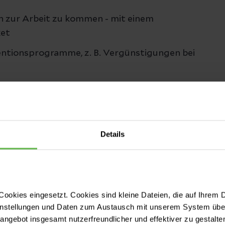
ch zur Arbeit zu kommen - mit einem
ket
ntionsprogramme, z. B. Vergünstigungen bei
 – eine von Helios finanzierte Zusatzversicherung m
ärem Aufenthalt in einer unserer Akutkliniken
Details
eiterin, Frau Lisanne Noetzig, unter der
E-Mail an: lisanne.noetzig[at]helios-gesundheit.de.
ookies eingesetzt. Cookies sind kleine Dateien, die auf Ihrem 
instellungen und Daten zum Austausch mit unserem System über
tangebot insgesamt nutzerfreundlicher und effektiver zu gestalte