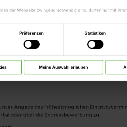
trieb der Webseite zwingend notwendig sind, dürfen nur mit Ihrer
. Die kollegiale und fachübergreifende Zusammenarbe
garantieren unseren Patient:innen eine bestmöglich
eite mit nur den notwendigen Cookies zu benutzen, eine individue
Präferenzen
Statistiken
gartiger Raum für Ihre Kenntnisse, Talente, Ideen u
 treffen oder durch Auswahl von „Alle Cookies akzeptieren“ in 
ntscheidung können Sie jederzeit ändern oder widerrufen.
igungskraft (m/w/d) lautet:
ies
Meine Auswahl erlauben
A
unter Angabe des frühestmöglichen Eintrittstermin
rtal oder über die Expressbewerbung zu.