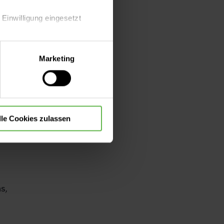
 Einwilligung eingesetzt
it
e
lle Auswahl hinsichtlich der
Marketing
nd
die Verwendung aller Cookies
lle Cookies zulassen
s,