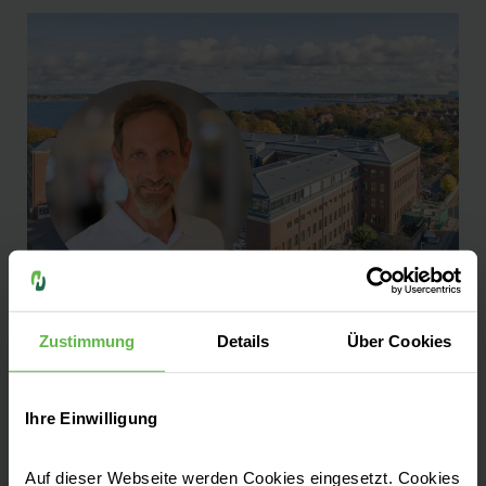
Zustimmung
Details
Über Cookies
Helios Hanseklinikum Stralsund | 16.06.2026
Hanseklinikum stärkt Chirurgie mit
Berliner Oberarzt
Ihre Einwilligung
Das Helios Hanseklinikum Stralsund setzt
konsequent auf erfahrene Chirurgen und
Auf dieser Webseite werden Cookies eingesetzt. Cookies