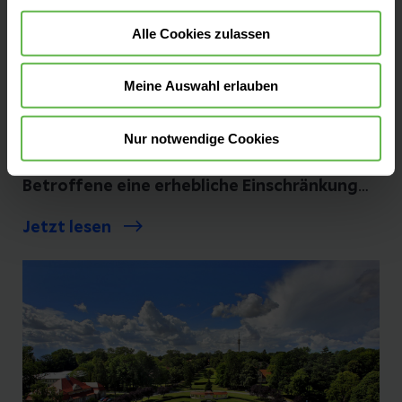
Patientenakademie: Chronische
Alle Cookies zulassen
Wirbelsäulenbeschwerden und
Schmerzen
Meine Auswahl erlauben
Chronische Rückenschmerzen zählen zu den
häufigsten gesundheitlichen Beschwerden
Nur notwendige Cookies
in Deutschland und bedeuten für viele
Betroffene eine erhebliche Einschränkung
der Lebensqualität. Um über Ursachen und
Jetzt lesen
moderne Behandlungsmöglichkeiten zu
informieren, lädt das Helios Hanseklinikum
Stralsund zu einer Sonderveranstaltung der
Patientenakademie ein. Der Vortrag findet
am Donnerstag, den 18. Juni um 18:00 Uhr in
der Cafeteria im Krankenhaus am Sund
statt.