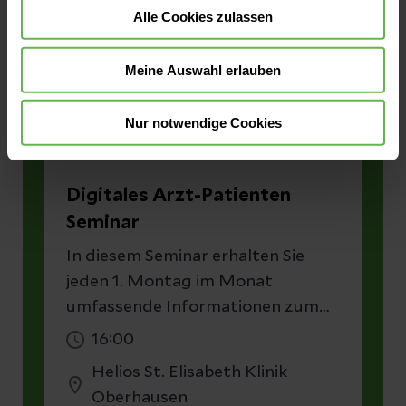
Besucher:innen, Interessierte und
Alle Cookies zulassen
Ärzt:innen. Wir freuen uns auf Ihre
Teilnahme!
Meine Auswahl erlauben
Nur notwendige Cookies
Event-Reihe
Digitales Arzt-Patienten
Seminar
In diesem Seminar erhalten Sie
jeden 1. Montag im Monat
umfassende Informationen zum
Thema krankhaftes Übergewicht.
16:00
Die Dauer beträgt etwa 1,5 bis 2
Helios St. Elisabeth Klinik
Stunden. Während der
Oberhausen