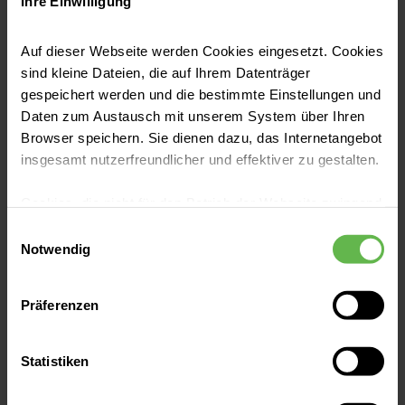
Ihre Einwilligung
Neuigkeiten
Lesenswert: Unsere aktuellen Nachrichten.
Auf dieser Webseite werden Cookies eingesetzt. Cookies
sind kleine Dateien, die auf Ihrem Datenträger
gespeichert werden und die bestimmte Einstellungen und
Daten zum Austausch mit unserem System über Ihren
Browser speichern. Sie dienen dazu, das Internetangebot
insgesamt nutzerfreundlicher und effektiver zu gestalten.
Cookies, die nicht für den Betrieb der Webseite zwingend
notwendig sind, dürfen nur mit Ihrer Einwilligung
Einwilligungsauswahl
eingesetzt werden.
Notwendig
Es steht Ihnen frei, unsere Seite mit nur den notwendigen
Präferenzen
Cookies zu benutzen, eine individuelle Auswahl
hinsichtlich der nicht notwendigen Cookies zu treffen
Helios Klinik München Perlach | 25.08.2025
oder durch Auswahl von „Alle Cookies akzeptieren“ in die
Statistiken
Vom OP auf Platz 1: Perlacher Anästhesist
Verwendung aller Cookies einzuwilligen. Ihre
schreibt Bestseller
Auswahlentscheidung können Sie jederzeit ändern oder