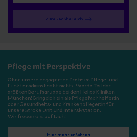
Zum Fachbereich
Pflege mit Perspektive
Ohne unsere engagierten Profis im Pflege- und
Funktionsdienst geht nichts. Werde Teil der
größten Berufsgruppe bei den Helios Kliniken
München! Bring dich ein als Pflegefachhelfer:in
oder Gesundheits- und Krankenpfleger:in für
unsere Stroke Unit und Intensivstation.
Wir freuen uns auf Dich!
Hier mehr erfahren