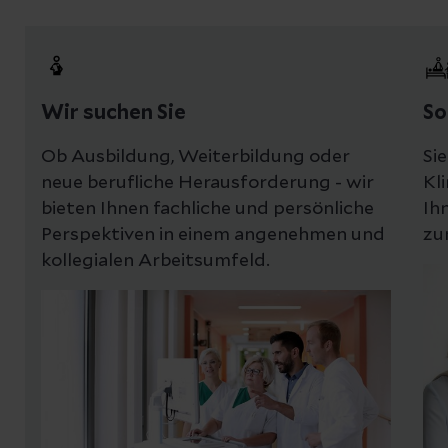
Wir suchen Sie
So
Ob Ausbildung, Weiterbildung oder
Si
neue berufliche Herausforderung - wir
Kl
bieten Ihnen fachliche und persönliche
Ih
Perspektiven in einem angenehmen und
zu
kollegialen Arbeitsumfeld.