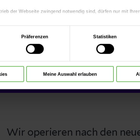
neue berufli
trieb der Webseite zwingend notwendig sind, dürfen nur mit Ihrer
Job für Sie da
eite mit nur den notwendigen Cookies zu benutzen, eine individue
Präferenzen
Statistiken
 treffen oder durch Auswahl von „Alle Cookies akzeptieren“ in 
S
ntscheidung können Sie jederzeit ändern oder widerrufen.
ies
Meine Auswahl erlauben
A
Wir operieren nach den neu