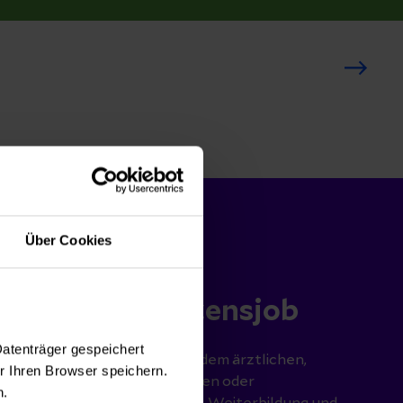
Über Cookies
bei uns
 Sie ihren Herzensjob
Datenträger gespeichert
erz-Fitmacher:innen! Ob aus dem ärztlichen,
 Ihren Browser speichern.
n, therapeutischen, technischen oder
n.
ienst: Wir bieten Ausbildung, Weiterbildung und