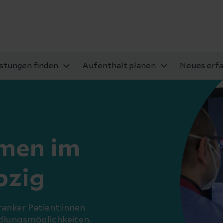
istungen finden
Aufenthalt planen
Neues erf
mmen im
pzig
ranker Patient:innen
dlungsmöglichkeiten.